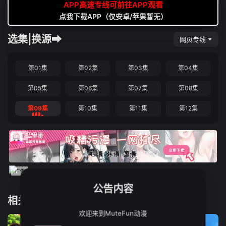
APP高速专线可前往APP观看
点我下载APP（仅安卓/苹果暂无）
选集|换源➡
网页专线
第01集
第02集
第03集
第04集
第05集
第06集
第07集
第08集
第09集
第10集
第11集
第12集
公告内容
相关推荐
欢迎来到MuteFun动漫