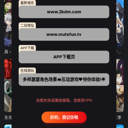
最新域名
www.2kdm.com
二站地址
www.mutefun.tv
12集全
12集全
13集全
APP下载
真・进化果 实不知不觉踏上胜利的人生
东京猫猫 NEW～♡
弹珠汽水瓶里的千岁同学
APP下载页
在线游玩
多样瑟瑟角色场景👄互动游戏💗待你体验!🌟
加载失败或播放缓慢，请使用VPN
24集全
更新至21集
更新至18集
好的，我记住啦
东岛丹三郎想成为假面骑士
古诺希亚
致不灭的你 第三季