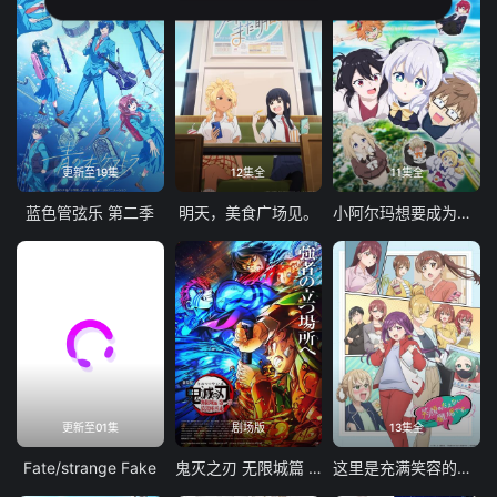
更新至19集
12集全
11集全
蓝色管弦乐 第二季
明天，美食广场见。
小阿尔玛想要成为家人
更新至01集
剧场版
13集全
Fate/strange Fake
鬼灭之刃 无限城篇 第一章 猗窝座再袭
这里是充满笑容的职场。