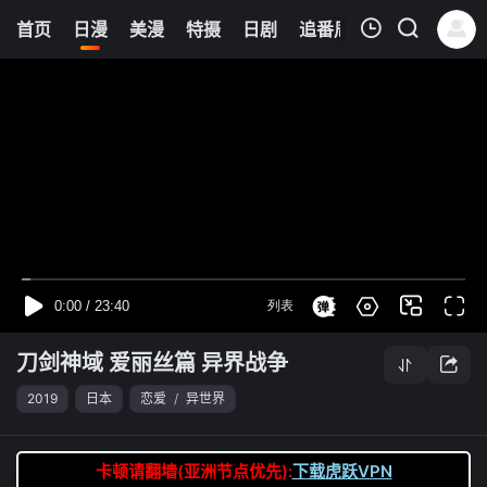
0
首页
日漫
美漫
特摄
日剧
追番周表
今日更新
我的观影记录
刀剑神域 爱丽丝篇 异界战争
第09集
清空
刀剑神域 爱丽丝篇 异界战争
2019
日本
恋爱
/
异世界
卡顿请翻墙(亚洲节点优先):
下载虎跃VPN