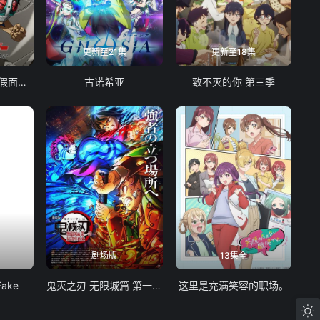
更新至21集
更新至18集
东岛丹三郎想成为假面骑士
古诺希亚
致不灭的你 第三季
剧场版
13集全
Fake
鬼灭之刃 无限城篇 第一章 猗窝座再袭
这里是充满笑容的职场。