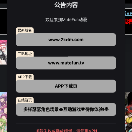
公告内容
卡顿请翻墙(亚洲节点优先):
下载虎跃VP
欢迎来到MuteFun动漫
APP高速专线可前往APP观
点我下载APP（仅安卓/苹果暂无）
最新域名
www.2kdm.com
二站地址
www.mutefun.tv
APP下载
APP下载页
在线游玩
多样瑟瑟角色场景👄互动游戏💗待你体验!🌟
加载失败或播放缓慢，请使用VPN