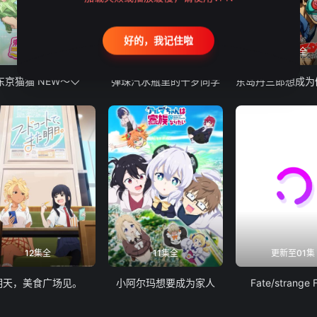
好的，我记住啦
12集全
13集全
24集全
东京猫猫 NEW～♡
弹珠汽水瓶里的千岁同学
12集全
11集全
更新至01集
明天，美食广场见。
小阿尔玛想要成为家人
Fate/strange 