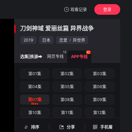
观看记录
登录
我的观影记录
刀剑神域 爱丽丝篇 异界战争
刀剑神域 爱丽丝篇 异界战争
第07集
2019
日本
恋爱
异世界
/
清空
12
12
网页专线
选集|换源➡
APP专线
刀剑神域 爱丽丝篇 异界战争 -第07集
第01集
第02集
第03集
手机扫一扫继续看
第04集
第05集
第06集
第07集
第08集
第09集
第10集
第11集
第12集
排序
分享
手机看