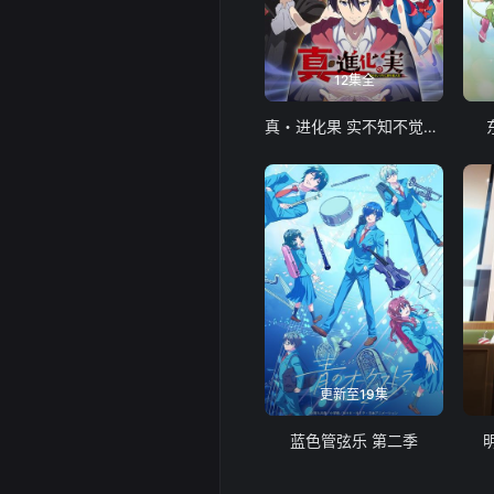
12集全
真・进化果 实不知不觉踏上胜利的人生
更新至19集
蓝色管弦乐 第二季