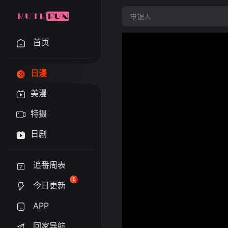
首页
日漫
美漫
特摄
日剧
追番周表
8
今日更新
APP
回家导航