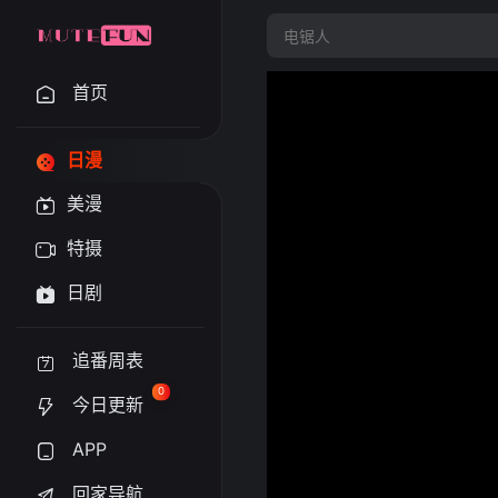
首页
日漫
美漫
特摄
日剧
追番周表
0
今日更新
APP
回家导航