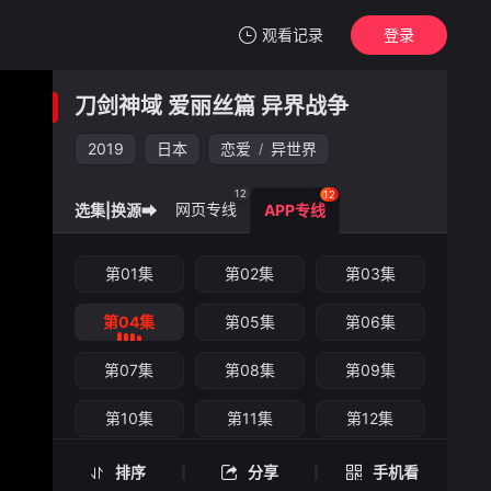
观看记录
登录
我的观影记录
刀剑神域 爱丽丝篇 异界战争
刀剑神域 爱丽丝篇 异界战争
第04集
2019
日本
恋爱
异世界
/
清空
12
12
网页专线
选集|换源➡
APP专线
刀剑神域 爱丽丝篇 异界战争 -第04集
第01集
第02集
第03集
手机扫一扫继续看
第04集
第05集
第06集
第07集
第08集
第09集
第10集
第11集
第12集
排序
分享
手机看