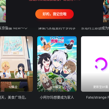
好的，我记住啦
12集全
13集全
24集全
东京猫猫 NEW～♡
弹珠汽水瓶里的千岁同学
12集全
11集全
更新至01集
明天，美食广场见。
小阿尔玛想要成为家人
Fate/strange 