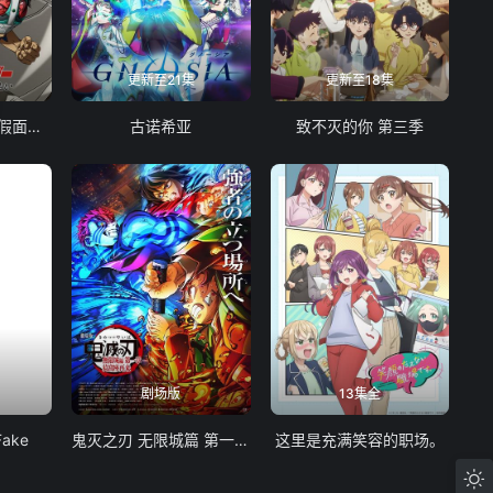
更新至21集
更新至18集
东岛丹三郎想成为假面骑士
古诺希亚
致不灭的你 第三季
剧场版
13集全
Fake
鬼灭之刃 无限城篇 第一章 猗窝座再袭
这里是充满笑容的职场。