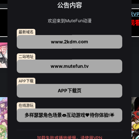
公告内容
卡顿请翻墙(亚洲节点优先):
下载虎跃VP
欢迎来到MuteFun动漫
APP高速专线可前往APP观
点我下载APP（仅安卓/苹果暂无）
最新域名
www.2kdm.com
二站地址
www.mutefun.tv
APP下载
APP下载页
在线游玩
多样瑟瑟角色场景👄互动游戏💗待你体验!🌟
加载失败或播放缓慢，请使用VPN