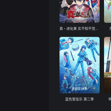
12集全
真・进化果 实不知不觉踏上胜利的人生
更新至19集
蓝色管弦乐 第二季