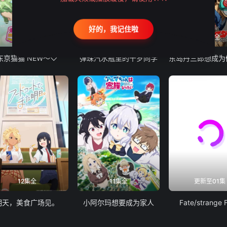
好的，我记住啦
12集全
13集全
24集全
东京猫猫 NEW～♡
弹珠汽水瓶里的千岁同学
12集全
11集全
更新至01集
明天，美食广场见。
小阿尔玛想要成为家人
Fate/strange 