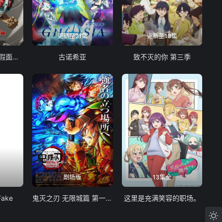
更新至21集
更新至18集
东岛丹三郎想成为假面骑士
古诺希亚
致不灭的你 第三季
剧场版
13集全
Fake
鬼灭之刃 无限城篇 第一章 猗窝座再袭
这里是充满笑容的职场。