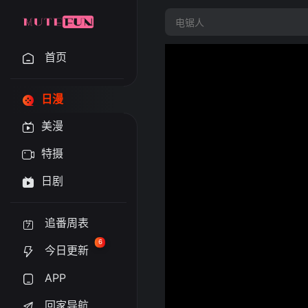
首页
日漫
美漫
特摄
日剧
追番周表
6
今日更新
APP
回家导航