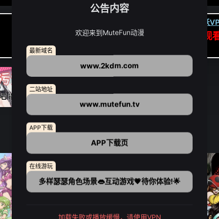
公告内容
卡顿请翻墙(亚洲节点优先):
下载虎跃VP
欢迎来到MuteFun动漫
APP高速专线可前往APP观
点我下载APP（仅安卓/苹果暂无）
最新域名
www.2kdm.com
二站地址
www.mutefun.tv
APP下载
APP下载页
在线游玩
多样瑟瑟角色场景👄互动游戏💗待你体验!🌟
加载失败或播放缓慢，请使用VPN