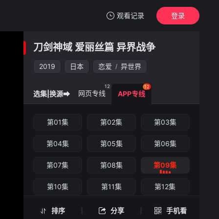
观看记录
登录
我的观影记录
刀剑神域 爱丽丝篇 异界战争
刀剑神域 爱丽丝篇 异界战争
第09集
2019
日本
恋爱
异世界
/
清空
12
12
网页专线
选集|换源➡
APP专线
刀剑神域 爱丽丝篇 异界战争 -第09集
第01集
第02集
第03集
手机扫一扫继续看
第04集
第05集
第06集
第07集
第08集
第09集
第10集
第11集
第12集
排序
分享
手机看