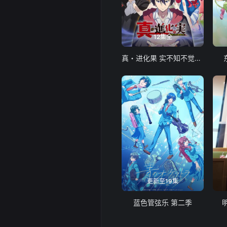
12集全
真・进化果 实不知不觉踏上胜利的人生
更新至19集
蓝色管弦乐 第二季