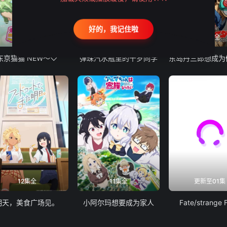
好的，我记住啦
12集全
13集全
24集全
东京猫猫 NEW～♡
弹珠汽水瓶里的千岁同学
12集全
11集全
更新至01集
明天，美食广场见。
小阿尔玛想要成为家人
Fate/strange 