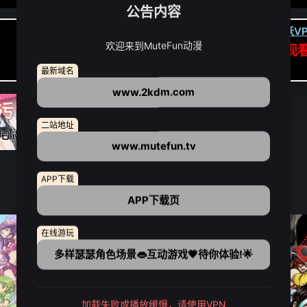
公告内容
卡顿请翻墙(亚洲节点优先):
下载虎跃VP
欢迎来到MuteFun动漫
APP高速专线可前往APP观
点我下载APP（仅安卓/苹果暂无）
最新域名
www.2kdm.com
二站地址
www.mutefun.tv
APP下载
APP下载页
在线游玩
多样瑟瑟角色场景👄互动游戏💗待你体验!🌟
加载失败或播放缓慢，请使用VPN