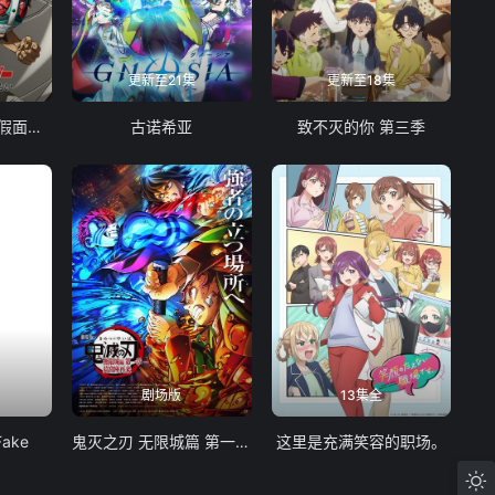
更新至21集
更新至18集
东岛丹三郎想成为假面骑士
古诺希亚
致不灭的你 第三季
剧场版
13集全
Fake
鬼灭之刃 无限城篇 第一章 猗窝座再袭
这里是充满笑容的职场。