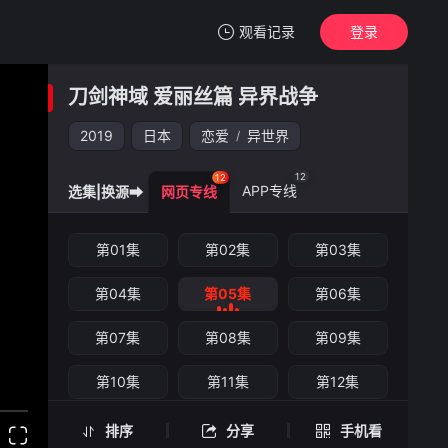
观看记录
登录
我的观影记录
刀剑神域 爱丽丝篇 异界战争
刀剑神域 爱丽丝篇 异界战争
第05集
2019
日本
恋爱
异世界
/
清空
12
12
APP专线
选集|换源➡
网页专线
刀剑神域 爱丽丝篇 异界战争 -第05集
第01集
第02集
第03集
手机扫一扫继续看
第04集
第05集
第06集
第07集
第08集
第09集
第10集
第11集
第12集
排序
分享
手机看