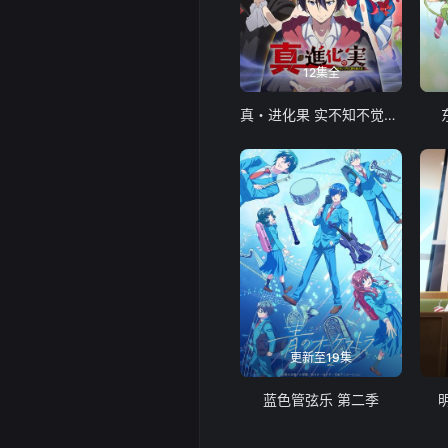
12集全
真・进化果 实不知不觉踏上胜利的人生
更新至19集
蓝色管弦乐 第二季