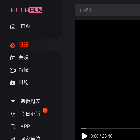
首页
日漫
美漫
特摄
日剧
追番周表
8
今日更新
APP
回家导航