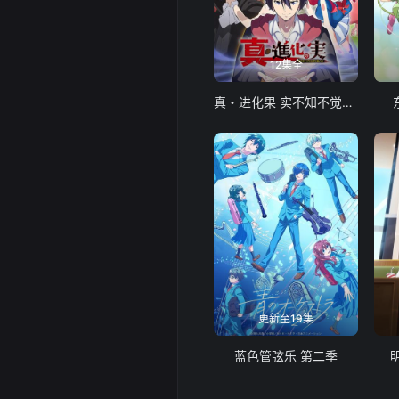
12集全
真・进化果 实不知不觉踏上胜利的人生
更新至19集
蓝色管弦乐 第二季