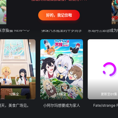
好的，我记住啦
12集全
13集全
24集全
东京猫猫 NEW～♡
弹珠汽水瓶里的千岁同学
12集全
11集全
更新至01集
明天，美食广场见。
小阿尔玛想要成为家人
Fate/strange 