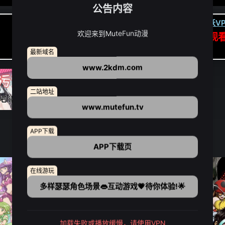
公告内容
卡顿请翻墙(亚洲节点优先):
下载虎跃VP
欢迎来到MuteFun动漫
APP高速专线可前往APP观
点我下载APP（仅安卓/苹果暂无）
最新域名
www.2kdm.com
二站地址
www.mutefun.tv
APP下载
APP下载页
在线游玩
多样瑟瑟角色场景👄互动游戏💗待你体验!🌟
加载失败或播放缓慢，请使用VPN