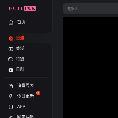
首页
日漫
美漫
特摄
日剧
追番周表
8
今日更新
APP
回家导航