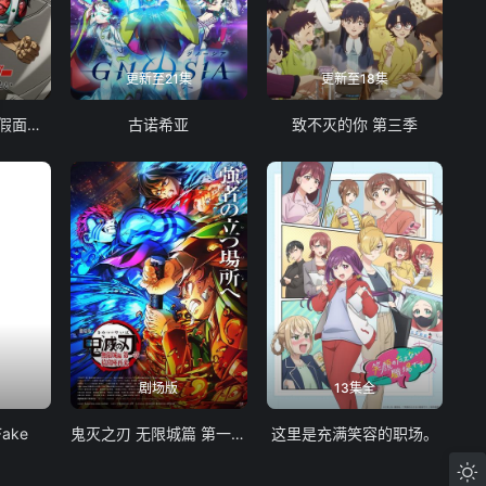
更新至21集
更新至18集
东岛丹三郎想成为假面骑士
古诺希亚
致不灭的你 第三季
剧场版
13集全
Fake
鬼灭之刃 无限城篇 第一章 猗窝座再袭
这里是充满笑容的职场。