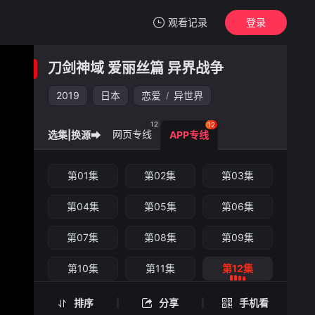
观看记录
登录
我的观影记录
刀剑神域 爱丽丝篇 异界战争
刀剑神域 爱丽丝篇 异界战争
第12集
2019
日本
恋爱
异世界
/
清空
12
12
网页专线
选集|换源➡
APP专线
刀剑神域 爱丽丝篇 异界战争 -第12集
第01集
第02集
第03集
手机扫一扫继续看
第04集
第05集
第06集
第07集
第08集
第09集
第10集
第11集
第12集
排序
分享
手机看