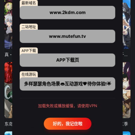
最新域名
www.2kdm.com
二站地址
www.mutefun.tv
12集全
12集全
13集全
APP下载
真・进化果 实不知不觉踏上胜利的人生
东京猫猫 NEW～♡
弹珠汽水瓶里的千岁同学
APP下载页
在线游玩
多样瑟瑟角色场景👄互动游戏💗待你体验!🌟
加载失败或播放缓慢，请使用VPN
24集全
更新至21集
更新至18集
好的，我记住啦
东岛丹三郎想成为假面骑士
古诺希亚
致不灭的你 第三季