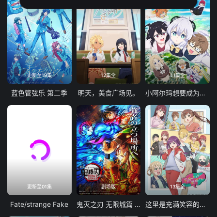
更新至19集
12集全
11集全
蓝色管弦乐 第二季
明天，美食广场见。
小阿尔玛想要成为家人
更新至01集
剧场版
13集全
Fate/strange Fake
鬼灭之刃 无限城篇 第一章 猗窝座再袭
这里是充满笑容的职场。