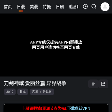
0
首页
日漫
美漫
特摄
日剧
追番周表
今日更新
我的观影记录
刀剑神域 爱丽丝篇 异界战争
第10集
清空
刀剑神域 爱丽丝篇 异界战争
2019
日本
恋爱
/
异世界
卡顿请翻墙(亚洲节点优先):
下载虎跃VPN