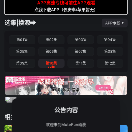
APP高速专线可前往APP观看
点我下载APP（仅安卓/苹果暂无）
选集|换源➡
APP专线
第01集
第02集
第03集
第04集
第05集
第06集
第07集
第08集
第09集
第10集
第11集
第12集
公告内容
相关推荐
欢迎来到MuteFun动漫