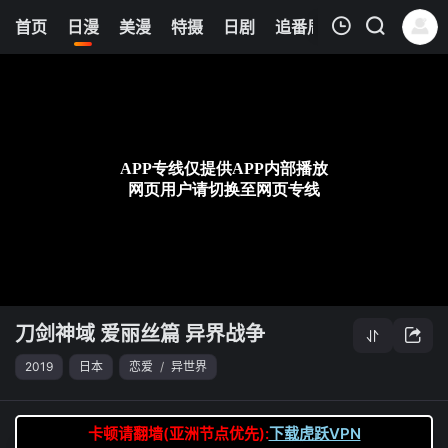
21
首页
日漫
美漫
特摄
日剧
追番周表
今日更新
我的观影记录
刀剑神域 爱丽丝篇 异界战争
第03集
清空
刀剑神域 爱丽丝篇 异界战争
2019
日本
恋爱
/
异世界
卡顿请翻墙(亚洲节点优先):
下载虎跃VPN