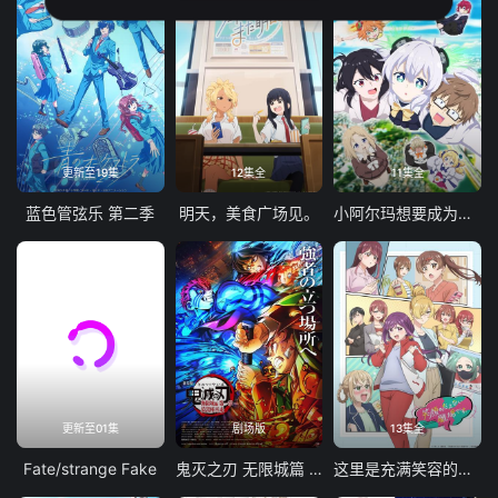
更新至19集
12集全
11集全
蓝色管弦乐 第二季
明天，美食广场见。
小阿尔玛想要成为家人
更新至01集
剧场版
13集全
Fate/strange Fake
鬼灭之刃 无限城篇 第一章 猗窝座再袭
这里是充满笑容的职场。