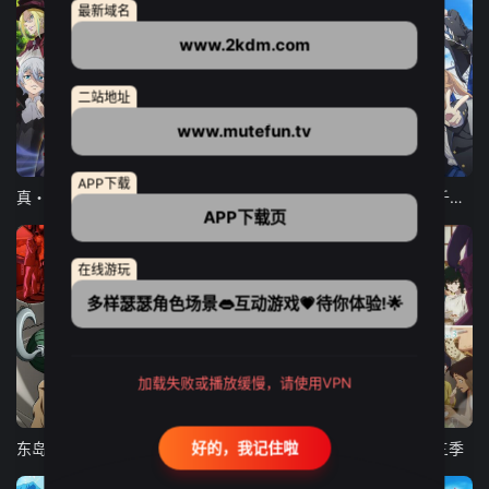
最新域名
www.2kdm.com
二站地址
www.mutefun.tv
12集全
12集全
13集全
APP下载
真・进化果 实不知不觉踏上胜利的人生
东京猫猫 NEW～♡
弹珠汽水瓶里的千岁同学
APP下载页
在线游玩
多样瑟瑟角色场景👄互动游戏💗待你体验!🌟
加载失败或播放缓慢，请使用VPN
24集全
更新至21集
更新至18集
好的，我记住啦
东岛丹三郎想成为假面骑士
古诺希亚
致不灭的你 第三季