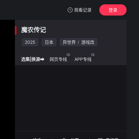
观看记录
登录
我的观影记录
魔农传记
魔农传记
2025
日本
异世界
游戏改
/
清空
12
12
选集|换源➡
网页专线
APP专线
魔农传记 -
手机扫一扫继续看