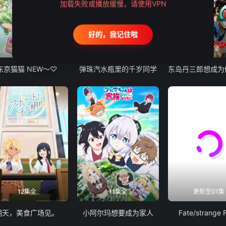
加载失败或播放缓慢，请使用VPN
好的，我记住啦
12集全
13集全
24集全
东京猫猫 NEW～♡
弹珠汽水瓶里的千岁同学
12集全
11集全
更新至01集
明天，美食广场见。
小阿尔玛想要成为家人
Fate/strange 