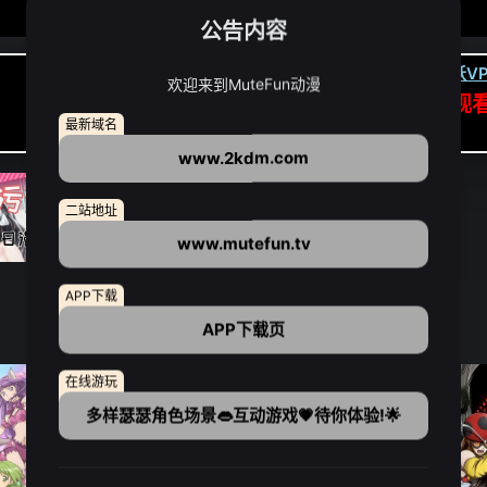
公告内容
卡顿请翻墙(亚洲节点优先):
下载虎跃VP
欢迎来到MuteFun动漫
APP高速专线可前往APP观
最新域名
点我下载APP（仅安卓/苹果暂无）
www.2kdm.com
二站地址
www.mutefun.tv
APP下载
APP下载页
在线游玩
多样瑟瑟角色场景👄互动游戏💗待你体验!🌟