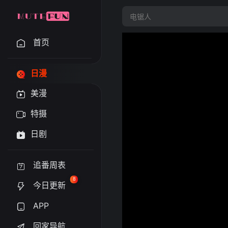
首页
日漫
美漫
特摄
日剧
追番周表
8
今日更新
APP
回家导航