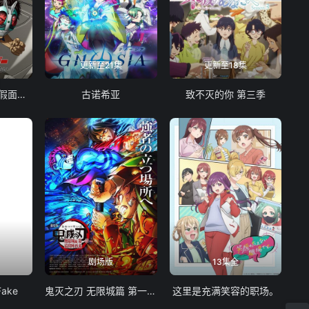
更新至21集
更新至18集
东岛丹三郎想成为假面骑士
古诺希亚
致不灭的你 第三季
剧场版
13集全
Fake
鬼灭之刃 无限城篇 第一章 猗窝座再袭
这里是充满笑容的职场。