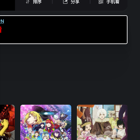
排序
分享
手机看
N
看