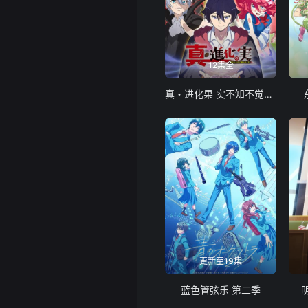
12集全
真・进化果 实不知不觉踏上胜利的人生
更新至19集
蓝色管弦乐 第二季