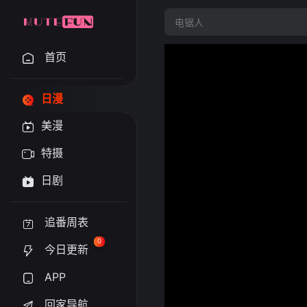
首页
日漫
美漫
特摄
日剧
追番周表
0
今日更新
APP
回家导航