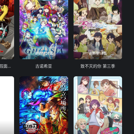
更新至21集
更新至18集
东岛丹三郎想成为假面骑士
古诺希亚
致不灭的你 第三季