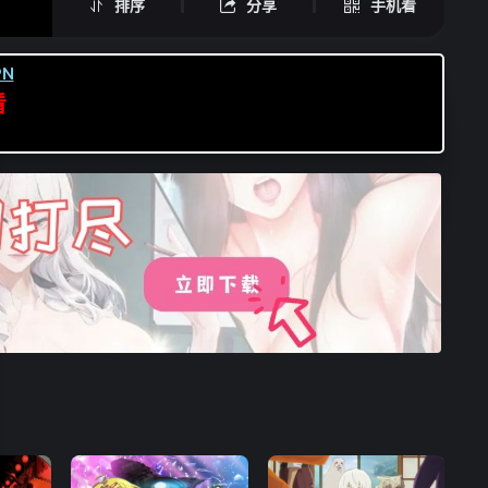
排序
分享
手机看
N
看