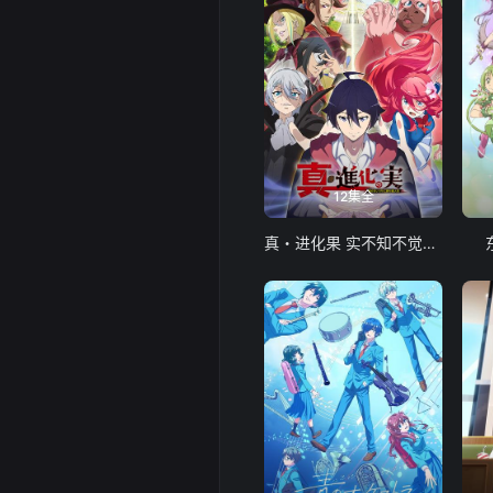
12集全
真・进化果 实不知不觉踏上胜利的人生