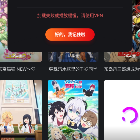
加载失败或播放缓慢，请使用VPN
好的，我记住啦
12集全
13集全
24集全
东京猫猫 NEW～♡
弹珠汽水瓶里的千岁同学