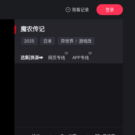
观看记录
登录
我的观影记录
魔农传记
魔农传记
2025
日本
异世界
游戏改
/
清空
12
12
选集|换源➡
网页专线
APP专线
魔农传记 -
手机扫一扫继续看