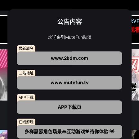
公告内容
卡顿请翻墙(亚洲节点优先):
下载虎跃VP
APP高速专线可前往APP观
欢迎来到MuteFun动漫
点我下载APP（仅安卓/苹果暂无）
最新域名
www.2kdm.com
二站地址
www.mutefun.tv
APP下载
APP下载页
在线游玩
多样瑟瑟角色场景👄互动游戏💗待你体验!🌟