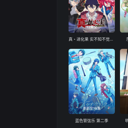
12集全
真・进化果 实不知不觉踏上胜利的人生
更新至19集
蓝色管弦乐 第二季