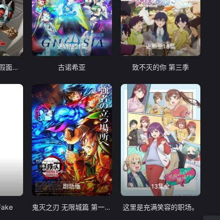
更新至21集
更新至18集
东岛丹三郎想成为假面骑士
古诺希亚
致不灭的你 第三季
剧场版
13集全
Fake
鬼灭之刃 无限城篇 第一章 猗窝座再袭
这里是充满笑容的职场。