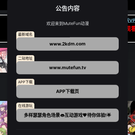
公告内容
卡顿请翻墙(亚洲节点优先):
下载虎跃VP
欢迎来到MuteFun动漫
APP高速专线可前往APP观
最新域名
点我下载APP（仅安卓/苹果暂无）
www.2kdm.com
二站地址
www.mutefun.tv
APP下载
APP下载页
在线游玩
多样瑟瑟角色场景👄互动游戏💗待你体验!🌟