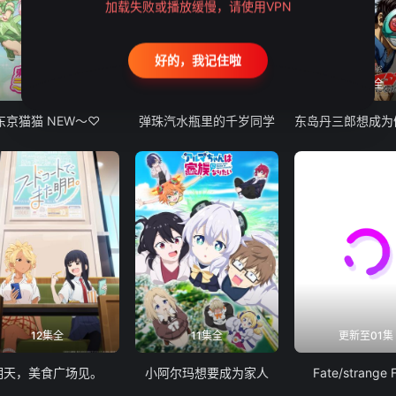
加载失败或播放缓慢，请使用VPN
好的，我记住啦
12集全
13集全
24集全
东京猫猫 NEW～♡
弹珠汽水瓶里的千岁同学
12集全
11集全
更新至01集
明天，美食广场见。
小阿尔玛想要成为家人
Fate/strange 