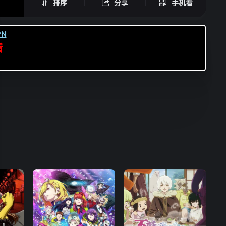
排序
分享
手机看
N
看