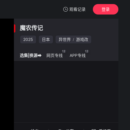
观看记录
登录
我的观影记录
魔农传记
魔农传记
2025
日本
异世界
游戏改
/
清空
12
12
选集|换源➡
网页专线
APP专线
魔农传记 -
手机扫一扫继续看