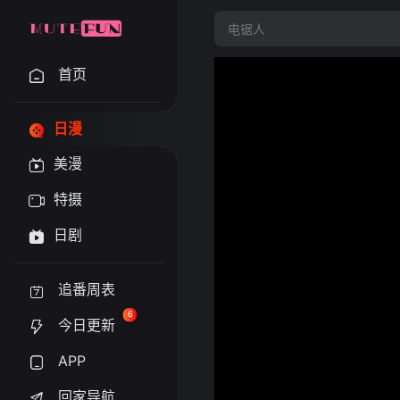
首页
日漫
美漫
特摄
日剧
追番周表
6
今日更新
APP
回家导航