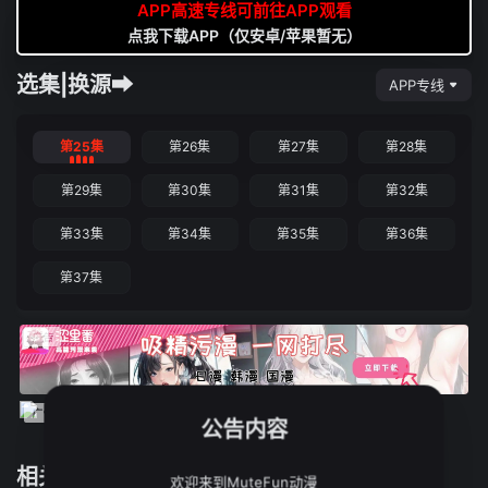
APP高速专线可前往APP观看
点我下载APP（仅安卓/苹果暂无）
选集|换源➡
APP专线
第25集
第26集
第27集
第28集
第29集
第30集
第31集
第32集
第33集
第34集
第35集
第36集
第37集
公告内容
相关推荐
欢迎来到MuteFun动漫