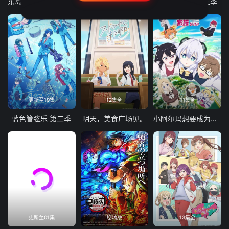
东岛丹三郎想成为假面骑士
古诺希亚
致不灭的你 第三季
更新至19集
12集全
11集全
蓝色管弦乐 第二季
明天，美食广场见。
小阿尔玛想要成为家人
更新至01集
剧场版
13集全