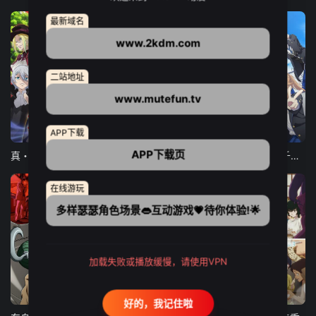
最新域名
www.2kdm.com
二站地址
www.mutefun.tv
12集全
12集全
13集全
APP下载
APP下载页
真・进化果 实不知不觉踏上胜利的人生
东京猫猫 NEW～♡
弹珠汽水瓶里的千岁同学
在线游玩
多样瑟瑟角色场景👄互动游戏💗待你体验!🌟
加载失败或播放缓慢，请使用VPN
24集全
更新至21集
更新至18集
好的，我记住啦