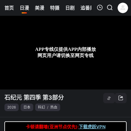
0
首页
日漫
美漫
特摄
日剧
追番周表
今日更新
我的观影记录
石纪元 第四季 第3部分
第25集
清空
石纪元 第四季 第3部分
2026
日本
科幻
/
热血
卡顿请翻墙(亚洲节点优先):
下载虎跃VPN