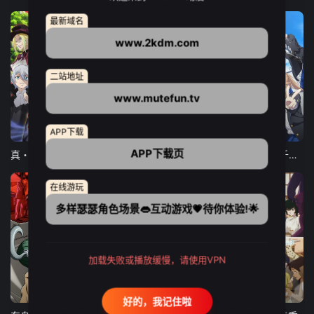
最新域名
www.2kdm.com
二站地址
www.mutefun.tv
12集全
12集全
13集全
APP下载
APP下载页
真・进化果 实不知不觉踏上胜利的人生
东京猫猫 NEW～♡
弹珠汽水瓶里的千岁同学
在线游玩
多样瑟瑟角色场景👄互动游戏💗待你体验!🌟
加载失败或播放缓慢，请使用VPN
24集全
更新至21集
更新至18集
好的，我记住啦