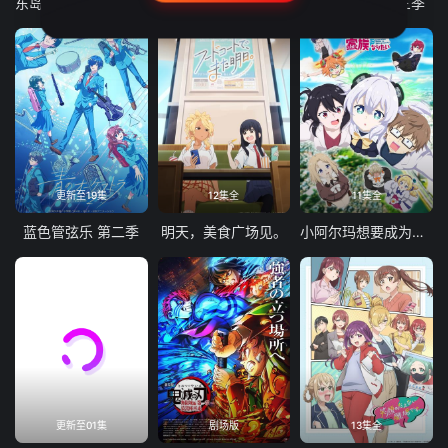
东岛丹三郎想成为假面骑士
古诺希亚
致不灭的你 第三季
更新至19集
12集全
11集全
蓝色管弦乐 第二季
明天，美食广场见。
小阿尔玛想要成为家人
更新至01集
剧场版
13集全