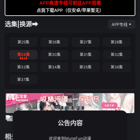
APP高速专线可前往APP观看
点我下载APP（仅安卓/苹果暂无）
选集|换源➡
APP专线
第25集
第26集
第27集
第28集
第29集
第30集
第31集
第32集
第33集
第34集
第35集
第36集
第37集
公告内容
相关推荐
欢迎来到MuteFun动漫