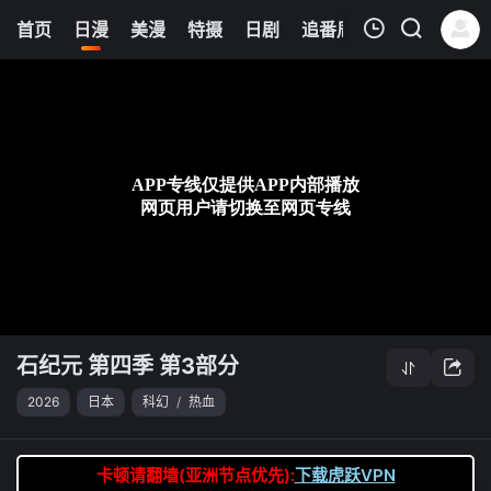
0
首页
日漫
美漫
特摄
日剧
追番周表
今日更新
我的观影记录
石纪元 第四季 第3部分
第29集
清空
石纪元 第四季 第3部分
2026
日本
科幻
/
热血
卡顿请翻墙(亚洲节点优先):
下载虎跃VPN