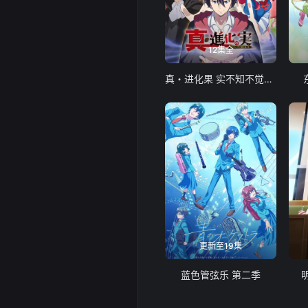
12集全
真・进化果 实不知不觉踏上胜利的人生
更新至19集
蓝色管弦乐 第二季