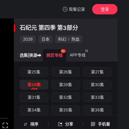
观看记录
登录
我的观影记录
石纪元 第四季 第3部分
石纪元 第四季 第3部分
第28集
2026
日本
科幻
热血
/
清空
13
13
APP专线
选集|换源➡
网页专线
石纪元 第四季 第3部分 -第28集
第25集
第26集
第27集
手机扫一扫继续看
第28集
第29集
第30集
第31集
第32集
第33集
第34集
第35集
第36集
第37集
排序
分享
手机看