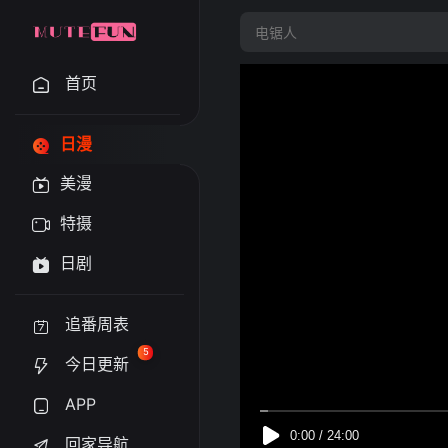
首页
日漫
美漫
特摄
日剧
追番周表
5
今日更新
APP
回家导航