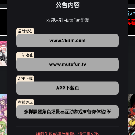
公告内容
卡顿请翻墙(亚洲节点优先):
下载虎跃VP
欢迎来到MuteFun动漫
APP高速专线可前往APP观
点我下载APP（仅安卓/苹果暂无）
最新域名
www.2kdm.com
二站地址
www.mutefun.tv
APP下载
APP下载页
在线游玩
多样瑟瑟角色场景👄互动游戏💗待你体验!🌟
加载失败或播放缓慢，请使用VPN