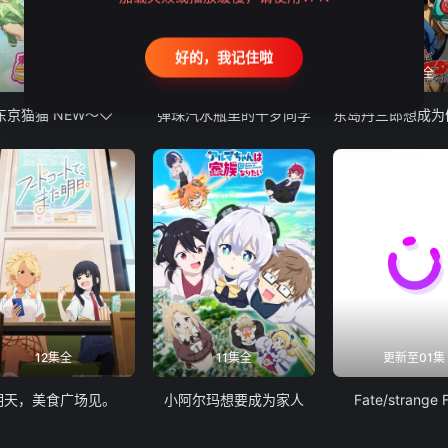
好的，我记住啦
12集全
13集全
24集全
东京猫猫 NEW～♡
弹珠汽水瓶里的千岁同学
12集全
11集全
更新至01集
明天，美食广场见。
小阿尔玛想要成为家人
Fate/strange 