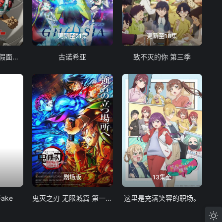
更新至21集
更新至18集
东岛丹三郎想成为假面骑士
古诺希亚
致不灭的你 第三季
剧场版
13集全
Fake
鬼灭之刃 无限城篇 第一章 猗窝座再袭
这里是充满笑容的职场。