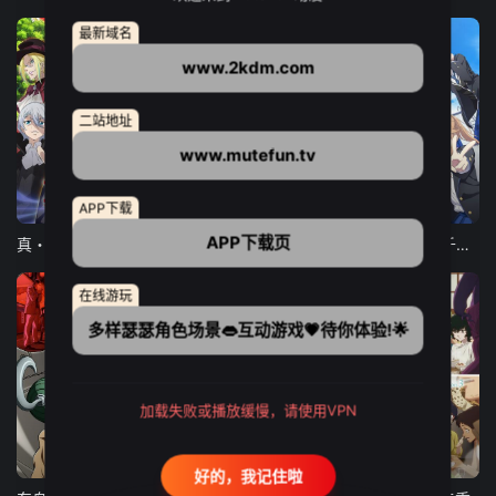
最新域名
www.2kdm.com
二站地址
www.mutefun.tv
12集全
12集全
13集全
APP下载
APP下载页
真・进化果 实不知不觉踏上胜利的人生
东京猫猫 NEW～♡
弹珠汽水瓶里的千岁同学
在线游玩
多样瑟瑟角色场景👄互动游戏💗待你体验!🌟
加载失败或播放缓慢，请使用VPN
24集全
更新至21集
更新至18集
好的，我记住啦