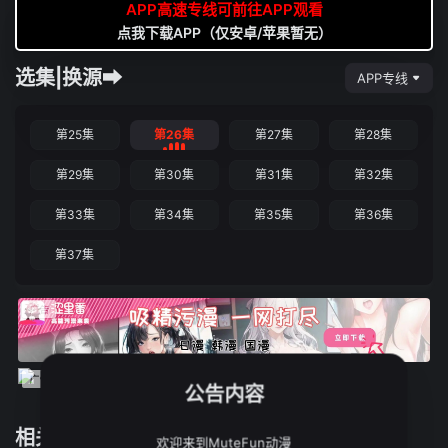
APP高速专线可前往APP观看
点我下载APP（仅安卓/苹果暂无）
选集|换源➡
APP专线
第25集
第26集
第27集
第28集
第29集
第30集
第31集
第32集
第33集
第34集
第35集
第36集
第37集
公告内容
相关推荐
欢迎来到MuteFun动漫