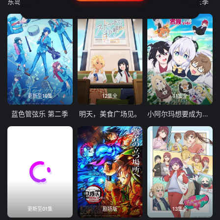
东岛丹三郎想成为假面骑士
古诺希亚
致不灭的你 第三季
更新至19集
12集全
11集全
蓝色管弦乐 第二季
明天，美食广场见。
小阿尔玛想要成为家人
更新至01集
剧场版
13集全