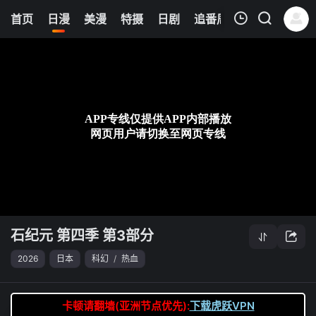
0
首页
日漫
美漫
特摄
日剧
追番周表
今日更新
我的观影记录
石纪元 第四季 第3部分
第26集
清空
石纪元 第四季 第3部分
2026
日本
科幻
/
热血
卡顿请翻墙(亚洲节点优先):
下载虎跃VPN