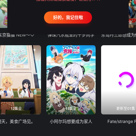
好的，我记住啦
12集全
13集全
24集全
东京猫猫 NEW～♡
弹珠汽水瓶里的千岁同学
12集全
11集全
更新至01集
明天，美食广场见。
小阿尔玛想要成为家人
Fate/strange 