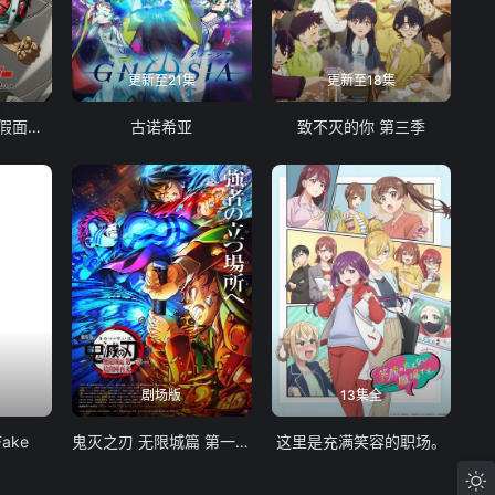
更新至21集
更新至18集
东岛丹三郎想成为假面骑士
古诺希亚
致不灭的你 第三季
剧场版
13集全
Fake
鬼灭之刃 无限城篇 第一章 猗窝座再袭
这里是充满笑容的职场。