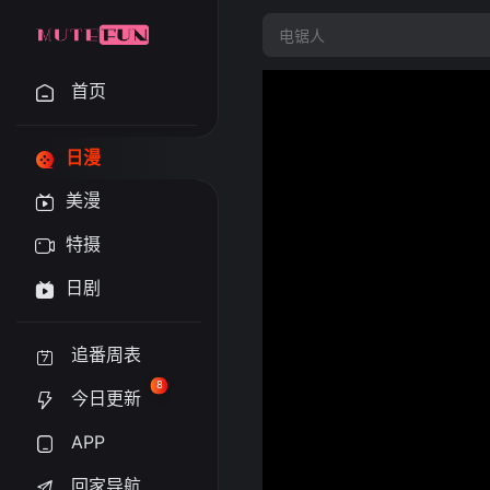
首页
日漫
美漫
特摄
日剧
追番周表
8
今日更新
APP
回家导航