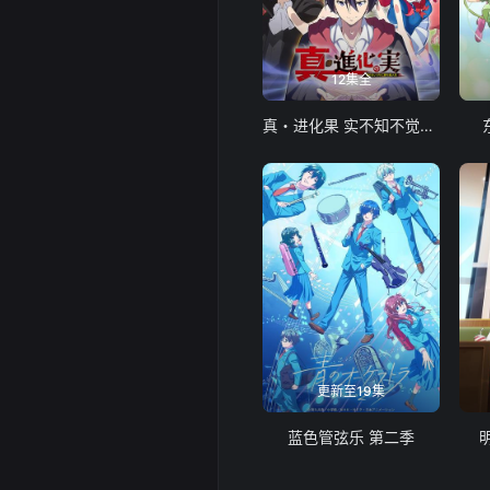
12集全
真・进化果 实不知不觉踏上胜利的人生
更新至19集
蓝色管弦乐 第二季