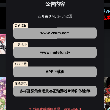
公告内容
卡顿请翻墙(亚洲节点优先):
下载虎跃VP
欢迎来到MuteFun动漫
APP高速专线可前往APP观
点我下载APP（仅安卓/苹果暂无）
最新域名
www.2kdm.com
二站地址
www.mutefun.tv
APP下载
APP下载页
在线游玩
多样瑟瑟角色场景👄互动游戏💗待你体验!🌟
加载失败或播放缓慢，请使用VPN