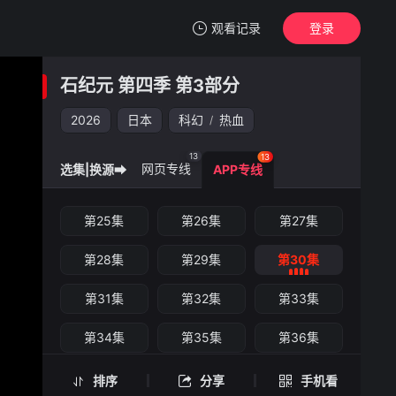
观看记录
登录
我的观影记录
石纪元 第四季 第3部分
石纪元 第四季 第3部分
第30集
2026
日本
科幻
热血
/
清空
13
13
网页专线
选集|换源➡
APP专线
石纪元 第四季 第3部分 -第30集
第25集
第26集
第27集
手机扫一扫继续看
第28集
第29集
第30集
第31集
第32集
第33集
第34集
第35集
第36集
第37集
排序
分享
手机看