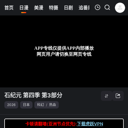
6
首页
日漫
美漫
特摄
日剧
追番周表
今日更新
我的观影记录
石纪元 第四季 第3部分
第31集
清空
石纪元 第四季 第3部分
2026
日本
科幻
/
热血
卡顿请翻墙(亚洲节点优先):
下载虎跃VPN