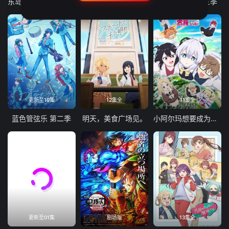
东岛丹三郎想成为假面骑士
古诺希亚
致不灭的你 第三季
更新至19集
12集全
11集全
蓝色管弦乐 第二季
明天，美食广场见。
小阿尔玛想要成为家人
更新至01集
剧场版
13集全