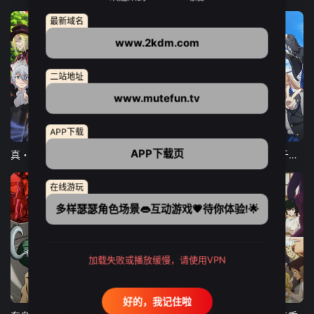
最新域名
www.2kdm.com
二站地址
www.mutefun.tv
12集全
12集全
13集全
APP下载
APP下载页
真・进化果 实不知不觉踏上胜利的人生
东京猫猫 NEW～♡
弹珠汽水瓶里的千岁同学
在线游玩
多样瑟瑟角色场景👄互动游戏💗待你体验!🌟
加载失败或播放缓慢，请使用VPN
24集全
更新至21集
更新至18集
好的，我记住啦