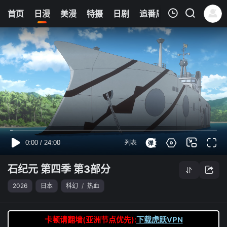
6
首页
日漫
美漫
特摄
日剧
追番周表
今日更新
我的观影记录
石纪元 第四季 第3部分
第29集
清空
石纪元 第四季 第3部分
2026
日本
科幻
/
热血
卡顿请翻墙(亚洲节点优先):
下载虎跃VPN