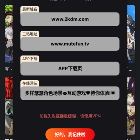
最新域名
www.2kdm.com
二站地址
www.mutefun.tv
12集全
12集全
13集全
APP下载
APP下载页
真・进化果 实不知不觉踏上胜利的人生
东京猫猫 NEW～♡
弹珠汽水瓶里的千岁同学
在线游玩
多样瑟瑟角色场景👄互动游戏💗待你体验!🌟
加载失败或播放缓慢，请使用VPN
24集全
更新至21集
更新至18集
好的，我记住啦