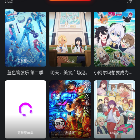
东岛丹三郎想成为假面骑士
古诺希亚
致不灭的你 第三季
更新至19集
12集全
11集全
蓝色管弦乐 第二季
明天，美食广场见。
小阿尔玛想要成为家人
更新至01集
剧场版
13集全