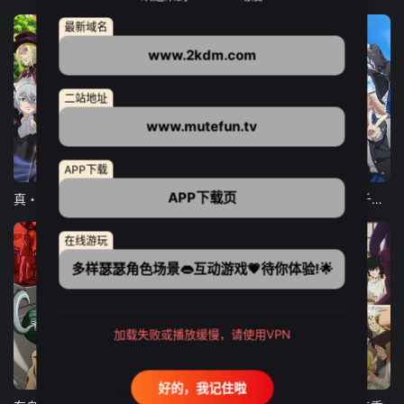
最新域名
www.2kdm.com
二站地址
www.mutefun.tv
12集全
12集全
13集全
APP下载
APP下载页
真・进化果 实不知不觉踏上胜利的人生
东京猫猫 NEW～♡
弹珠汽水瓶里的千岁同学
在线游玩
多样瑟瑟角色场景👄互动游戏💗待你体验!🌟
加载失败或播放缓慢，请使用VPN
24集全
更新至21集
更新至18集
好的，我记住啦