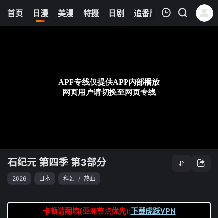
6
首页
日漫
美漫
特摄
日剧
追番周表
今日更新
我的观影记录
石纪元 第四季 第3部分
第34集
清空
石纪元 第四季 第3部分
2026
日本
科幻
/
热血
卡顿请翻墙(亚洲节点优先):
下载虎跃VPN