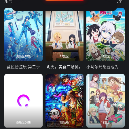
东岛丹三郎想成为假面骑士
古诺希亚
致不灭的你 第三季
更新至19集
12集全
11集全
蓝色管弦乐 第二季
明天，美食广场见。
小阿尔玛想要成为家人
更新至01集
剧场版
13集全