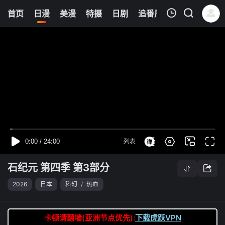
0
首页
日漫
美漫
特摄
日剧
追番周表
今日更新
我的观影记录
石纪元 第四季 第3部分
第32集
清空
石纪元 第四季 第3部分
2026
日本
科幻
/
热血
卡顿请翻墙(亚洲节点优先):
下载虎跃VPN