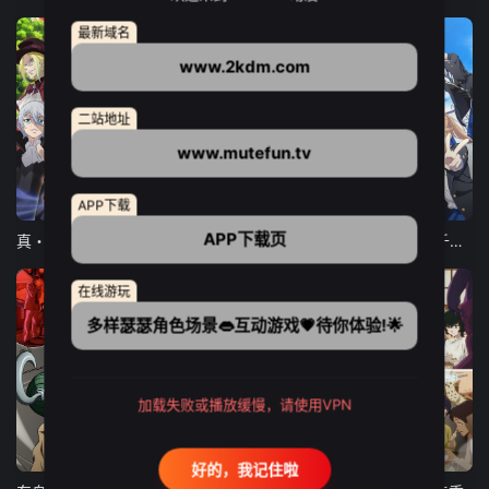
最新域名
www.2kdm.com
二站地址
www.mutefun.tv
12集全
12集全
13集全
APP下载
APP下载页
真・进化果 实不知不觉踏上胜利的人生
东京猫猫 NEW～♡
弹珠汽水瓶里的千岁同学
在线游玩
多样瑟瑟角色场景👄互动游戏💗待你体验!🌟
加载失败或播放缓慢，请使用VPN
24集全
更新至21集
更新至18集
好的，我记住啦