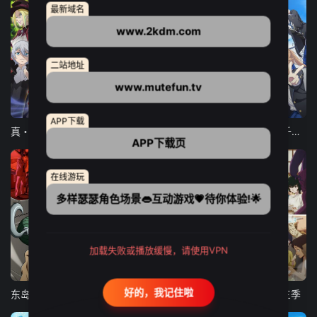
最新域名
www.2kdm.com
二站地址
www.mutefun.tv
12集全
12集全
13集全
APP下载
真・进化果 实不知不觉踏上胜利的人生
东京猫猫 NEW～♡
弹珠汽水瓶里的千岁同学
APP下载页
在线游玩
多样瑟瑟角色场景👄互动游戏💗待你体验!🌟
加载失败或播放缓慢，请使用VPN
24集全
更新至21集
更新至18集
好的，我记住啦
东岛丹三郎想成为假面骑士
古诺希亚
致不灭的你 第三季