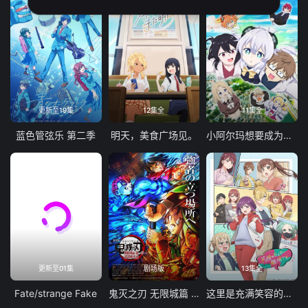
更新至19集
12集全
11集全
蓝色管弦乐 第二季
明天，美食广场见。
小阿尔玛想要成为家人
更新至01集
剧场版
13集全
Fate/strange Fake
鬼灭之刃 无限城篇 第一章 猗窝座再袭
这里是充满笑容的职场。