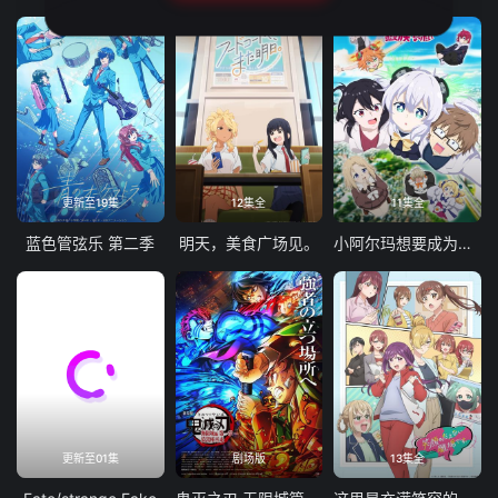
更新至19集
12集全
11集全
蓝色管弦乐 第二季
明天，美食广场见。
小阿尔玛想要成为家人
更新至01集
剧场版
13集全