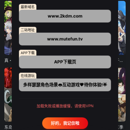
最新域名
www.2kdm.com
二站地址
www.mutefun.tv
12集全
12集全
13集全
APP下载
真・进化果 实不知不觉踏上胜利的人生
东京猫猫 NEW～♡
弹珠汽水瓶里的千岁同学
APP下载页
在线游玩
多样瑟瑟角色场景👄互动游戏💗待你体验!🌟
加载失败或播放缓慢，请使用VPN
24集全
更新至21集
更新至18集
好的，我记住啦
东岛丹三郎想成为假面骑士
古诺希亚
致不灭的你 第三季