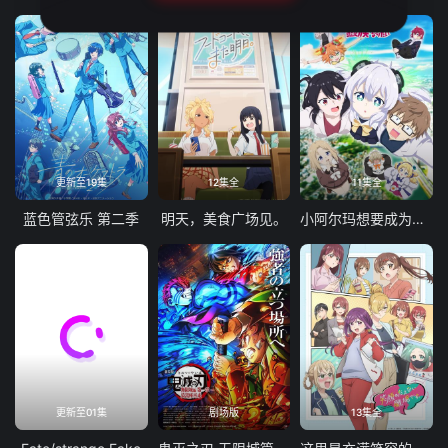
更新至19集
12集全
11集全
蓝色管弦乐 第二季
明天，美食广场见。
小阿尔玛想要成为家人
更新至01集
剧场版
13集全