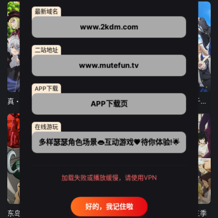
最新域名
www.2kdm.com
二站地址
www.mutefun.tv
12集全
12集全
13集全
APP下载
真・进化果 实不知不觉踏上胜利的人生
东京猫猫 NEW～♡
弹珠汽水瓶里的千岁同学
APP下载页
在线游玩
多样瑟瑟角色场景👄互动游戏💗待你体验!🌟
加载失败或播放缓慢，请使用VPN
24集全
更新至21集
更新至18集
好的，我记住啦
东岛丹三郎想成为假面骑士
古诺希亚
致不灭的你 第三季