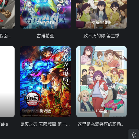
更新至21集
更新至18集
东岛丹三郎想成为假面骑士
古诺希亚
致不灭的你 第三季
剧场版
13集全
Fake
鬼灭之刃 无限城篇 第一章 猗窝座再袭
这里是充满笑容的职场。