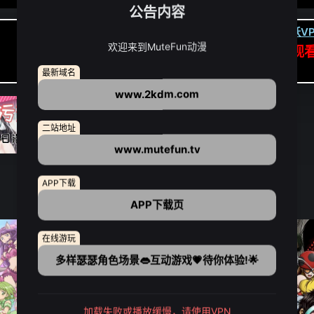
公告内容
卡顿请翻墙(亚洲节点优先):
下载虎跃VP
欢迎来到MuteFun动漫
APP高速专线可前往APP观
点我下载APP（仅安卓/苹果暂无）
最新域名
www.2kdm.com
二站地址
www.mutefun.tv
APP下载
APP下载页
在线游玩
多样瑟瑟角色场景👄互动游戏💗待你体验!🌟
加载失败或播放缓慢，请使用VPN