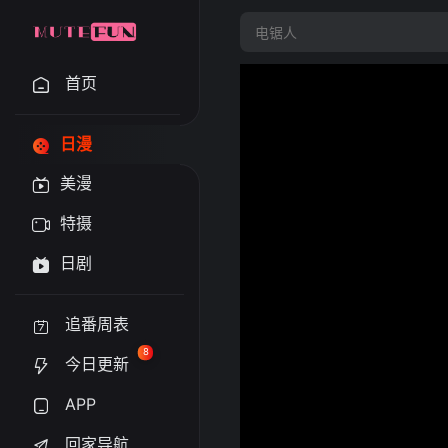
首页
日漫
美漫
特摄
日剧
追番周表
8
今日更新
APP
回家导航