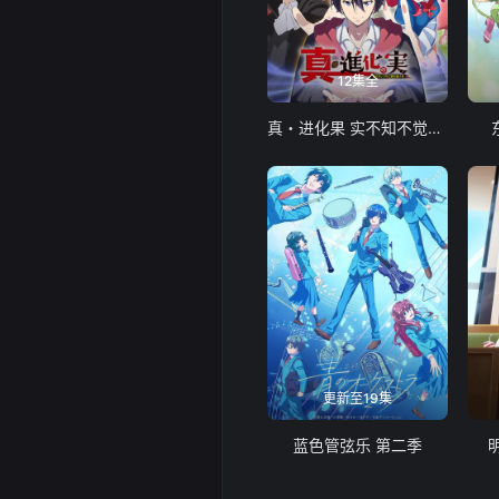
12集全
真・进化果 实不知不觉踏上胜利的人生
更新至19集
蓝色管弦乐 第二季