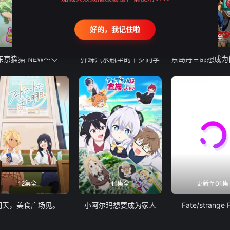
好的，我记住啦
12集全
13集全
24集全
东京猫猫 NEW～♡
弹珠汽水瓶里的千岁同学
12集全
11集全
更新至01集
明天，美食广场见。
小阿尔玛想要成为家人
Fate/strange 