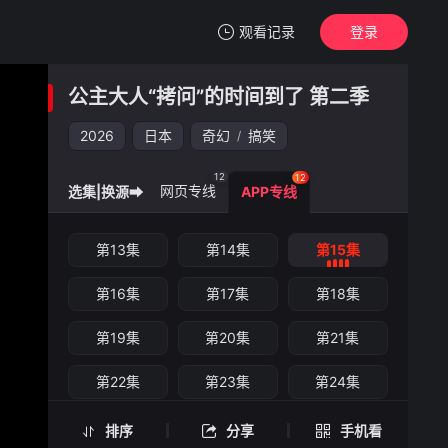
观看记录
登录
我的观影记录
公主大人“拷问”的时间到了 第二季
公主大人“拷问”的时间到了 第二季
第15集
2026
日本
奇幻
搞笑
/
清空
12
12
网页专线
选集|换源➡
APP专线
公主大人“拷问”的时间到了 第二季 -第15集
第13集
第14集
第15集
手机扫一扫继续看
第16集
第17集
第18集
第19集
第20集
第21集
第22集
第23集
第24集
排序
分享
手机看