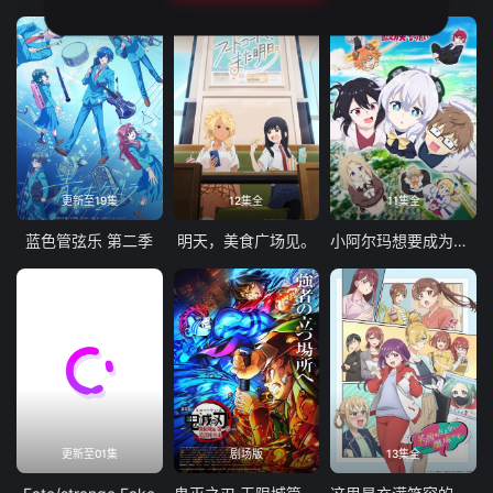
更新至19集
12集全
11集全
蓝色管弦乐 第二季
明天，美食广场见。
小阿尔玛想要成为家人
更新至01集
剧场版
13集全