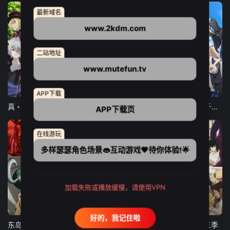
最新域名
www.2kdm.com
二站地址
www.mutefun.tv
12集全
12集全
13集全
APP下载
真・进化果 实不知不觉踏上胜利的人生
东京猫猫 NEW～♡
弹珠汽水瓶里的千岁同学
APP下载页
在线游玩
多样瑟瑟角色场景👄互动游戏💗待你体验!🌟
加载失败或播放缓慢，请使用VPN
24集全
更新至21集
更新至18集
好的，我记住啦
东岛丹三郎想成为假面骑士
古诺希亚
致不灭的你 第三季