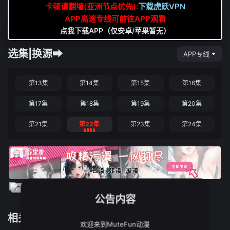
卡顿请翻墙(亚洲节点优先):
下载虎跃VPN
APP高速专线可前往APP观看
点我下载APP（仅安卓/苹果暂无）
选集|换源➡
APP专线
第13集
第14集
第15集
第16集
第17集
第18集
第19集
第20集
第21集
第22集
第23集
第24集
公告内容
相关推荐
欢迎来到MuteFun动漫