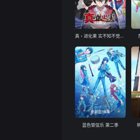
12集全
真・进化果 实不知不觉踏上胜利的人生
更新至19集
蓝色管弦乐 第二季