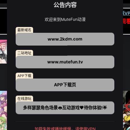
公告内容
卡顿请翻墙(亚洲节点优先):
下载虎跃VP
欢迎来到MuteFun动漫
APP高速专线可前往APP观
点我下载APP（仅安卓/苹果暂无）
最新域名
www.2kdm.com
二站地址
www.mutefun.tv
APP下载
APP下载页
在线游玩
多样瑟瑟角色场景👄互动游戏💗待你体验!🌟
加载失败或播放缓慢，请使用VPN