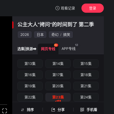
观看记录
登录
我的观影记录
公主大人“拷问”的时间到了 第二季
公主大人“拷问”的时间到了 第二季
第23集
2026
日本
奇幻
搞笑
/
清空
12
12
APP专线
选集|换源➡
网页专线
公主大人“拷问”的时间到了 第二季 -第23集
第13集
第14集
第15集
手机扫一扫继续看
第16集
第17集
第18集
第19集
第20集
第21集
第22集
第23集
第24集
排序
分享
手机看