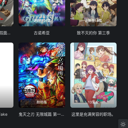
更新至21集
更新至18集
东岛丹三郎想成为假面骑士
古诺希亚
致不灭的你 第三季
剧场版
13集全
Fake
鬼灭之刃 无限城篇 第一章 猗窝座再袭
这里是充满笑容的职场。