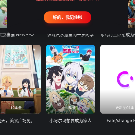
好的，我记住啦
12集全
13集全
24集全
东京猫猫 NEW～♡
弹珠汽水瓶里的千岁同学
12集全
11集全
更新至01集
明天，美食广场见。
小阿尔玛想要成为家人
Fate/strange 