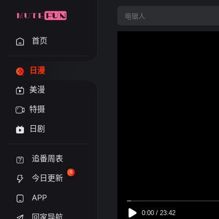
首页
日漫
美漫
特摄
日剧
追番周表
6
今日更新
APP
回家导航