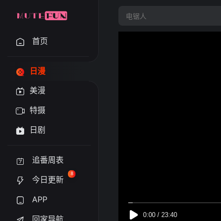
首页
日漫
美漫
特摄
日剧
追番周表
8
今日更新
APP
回家导航