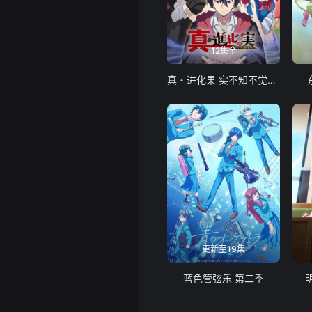
12集全
真・进化果 实不知不觉踏上胜利的人生
更新至19集
蓝色管弦乐 第二季