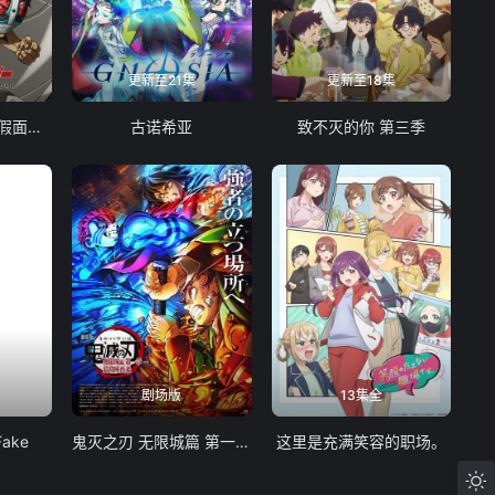
更新至21集
更新至18集
东岛丹三郎想成为假面骑士
古诺希亚
致不灭的你 第三季
剧场版
13集全
Fake
鬼灭之刃 无限城篇 第一章 猗窝座再袭
这里是充满笑容的职场。