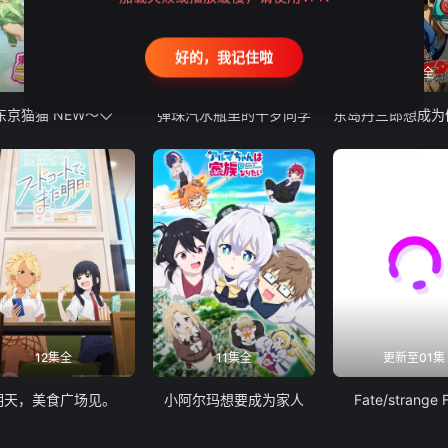
好的，我记住啦
12集全
13集全
24集全
东京猫猫 NEW～♡
弹珠汽水瓶里的千岁同学
12集全
11集全
更新至01集
明天，美食广场见。
小阿尔玛想要成为家人
Fate/strange 