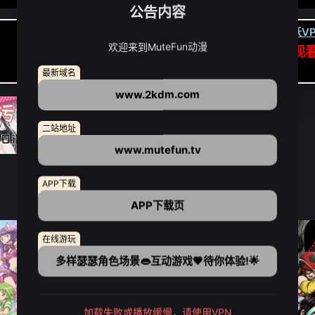
公告内容
卡顿请翻墙(亚洲节点优先):
下载虎跃VP
欢迎来到MuteFun动漫
APP高速专线可前往APP观
点我下载APP（仅安卓/苹果暂无）
最新域名
www.2kdm.com
二站地址
www.mutefun.tv
APP下载
APP下载页
在线游玩
多样瑟瑟角色场景👄互动游戏💗待你体验!🌟
加载失败或播放缓慢，请使用VPN