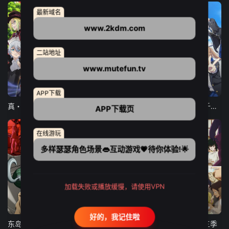
最新域名
www.2kdm.com
二站地址
www.mutefun.tv
12集全
12集全
13集全
APP下载
真・进化果 实不知不觉踏上胜利的人生
东京猫猫 NEW～♡
弹珠汽水瓶里的千岁同学
APP下载页
在线游玩
多样瑟瑟角色场景👄互动游戏💗待你体验!🌟
加载失败或播放缓慢，请使用VPN
24集全
更新至21集
更新至18集
好的，我记住啦
东岛丹三郎想成为假面骑士
古诺希亚
致不灭的你 第三季