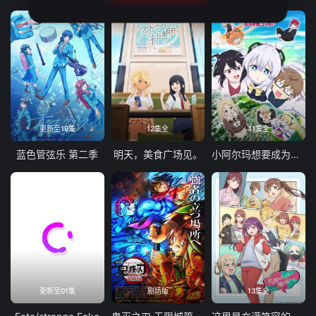
更新至19集
12集全
11集全
蓝色管弦乐 第二季
明天，美食广场见。
小阿尔玛想要成为家人
更新至01集
剧场版
13集全