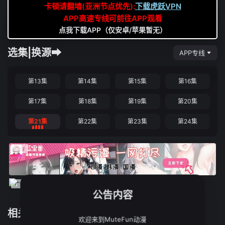
卡顿请翻墙(亚洲节点优先):
下载虎跃VPN
APP高速专线可前往APP观看
点我下载APP（仅安卓/苹果暂无）
选集|换源➡
APP专线
第13集
第14集
第15集
第16集
第17集
第18集
第19集
第20集
第21集
第22集
第23集
第24集
公告内容
相关推荐
欢迎来到MuteFun动漫