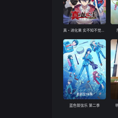
12集全
真・进化果 实不知不觉踏上胜利的人生
更新至19集
蓝色管弦乐 第二季