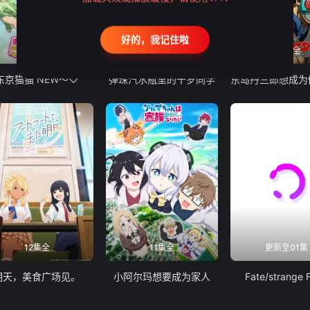
好的，我记住啦
12集全
13集全
24集全
东京猫猫 NEW～♡
弹珠汽水瓶里的千岁同学
12集全
11集全
更新至01集
明天，美食广场见。
小阿尔玛想要成为家人
Fate/strange 