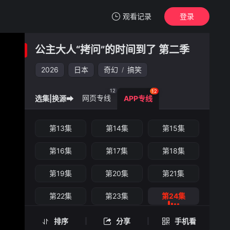
观看记录
登录
我的观影记录
公主大人“拷问”的时间到了 第二季
公主大人“拷问”的时间到了 第二季
第24集
2026
日本
奇幻
搞笑
/
清空
12
12
网页专线
选集|换源➡
APP专线
公主大人“拷问”的时间到了 第二季 -第24集
第13集
第14集
第15集
手机扫一扫继续看
第16集
第17集
第18集
第19集
第20集
第21集
第22集
第23集
第24集
排序
分享
手机看