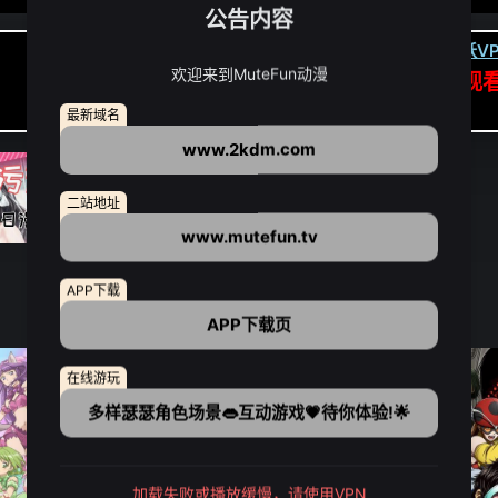
公告内容
卡顿请翻墙(亚洲节点优先):
下载虎跃VP
欢迎来到MuteFun动漫
APP高速专线可前往APP观
点我下载APP（仅安卓/苹果暂无）
最新域名
www.2kdm.com
二站地址
www.mutefun.tv
APP下载
APP下载页
在线游玩
多样瑟瑟角色场景👄互动游戏💗待你体验!🌟
加载失败或播放缓慢，请使用VPN