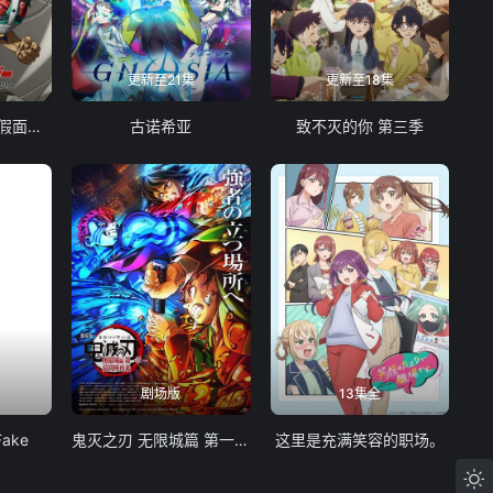
更新至21集
更新至18集
东岛丹三郎想成为假面骑士
古诺希亚
致不灭的你 第三季
剧场版
13集全
Fake
鬼灭之刃 无限城篇 第一章 猗窝座再袭
这里是充满笑容的职场。