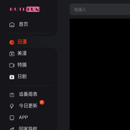
首页
日漫
美漫
特摄
日剧
追番周表
0
今日更新
APP
回家导航