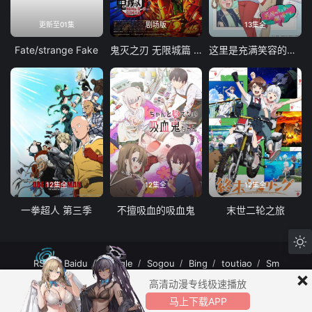
更新至01集
剧场版
13集全
Fate/strange Fake
鬼灭之刃 无限城篇 第一章 猗窝座再袭
这里是充满笑容的职场。
12集全
12集全
12集全
一拳超人 第三季
不擅吸血的吸血鬼
末世二轮之旅
RSS
Baidu
Google
Sogou
Bing
toutiao
Sm
×
MuteFun动漫网站-无声乐趣-(゜-゜)つロ 干杯~MuteFun动漫网站所有内容均来
高清动漫专线极速播放
自互联网分享站点所提供的公开引用资源，未提供资源上传、存储服务。
马上下载APP