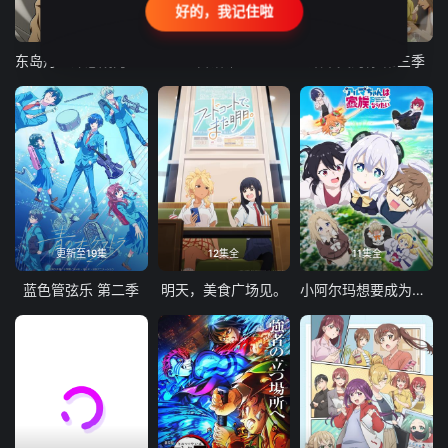
好的，我记住啦
24集全
更新至21集
更新至18集
东岛丹三郎想成为假面骑士
古诺希亚
致不灭的你 第三季
更新至19集
12集全
11集全
蓝色管弦乐 第二季
明天，美食广场见。
小阿尔玛想要成为家人