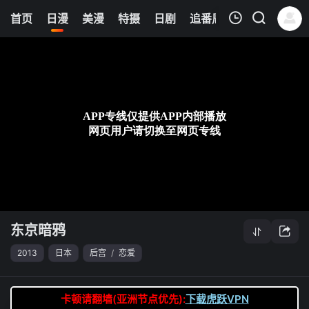
0
首页
日漫
美漫
特摄
日剧
追番周表
今日更新
我的观影记录
东京暗鸦
第19集
清空
东京暗鸦
2013
日本
后宫
/
恋爱
卡顿请翻墙(亚洲节点优先):
下载虎跃VPN