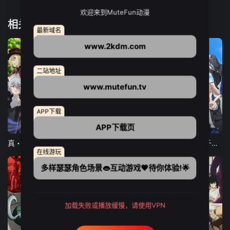
欢迎来到MuteFun动漫
相关推荐
最新域名
www.2kdm.com
二站地址
www.mutefun.tv
APP下载
12集全
12集全
13集全
APP下载页
真・进化果 实不知不觉踏上胜利的人生
东京猫猫 NEW～♡
弹珠汽水瓶里的千岁同学
在线游玩
多样瑟瑟角色场景👄互动游戏💗待你体验!🌟
加载失败或播放缓慢，请使用VPN