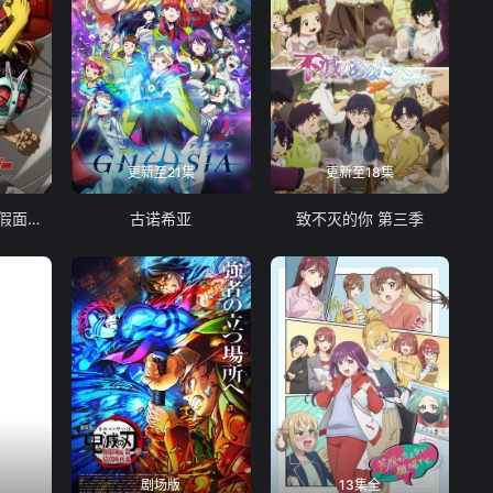
更新至21集
更新至18集
东岛丹三郎想成为假面骑士
古诺希亚
致不灭的你 第三季
剧场版
13集全