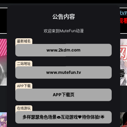
卡顿请翻墙(亚洲节点优先):
下载虎跃VP
公告内容
APP高速专线可前往APP观
点我下载APP（仅安卓/苹果暂无）
欢迎来到MuteFun动漫
最新域名
www.2kdm.com
二站地址
www.mutefun.tv
APP下载
APP下载页
在线游玩
多样瑟瑟角色场景👄互动游戏💗待你体验!🌟