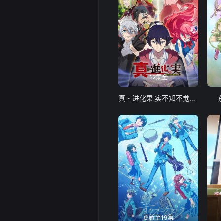
12集全
真・进化果 实不知不觉踏上胜利的人生
更新至19集