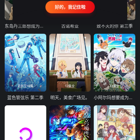
好的，我记住啦
24集全
更新至21集
更新至18集
东岛丹三郎想成为假面骑士
古诺希亚
致不灭的你 第三季
更新至19集
12集全
11集全
蓝色管弦乐 第二季
明天，美食广场见。
小阿尔玛想要成为家人