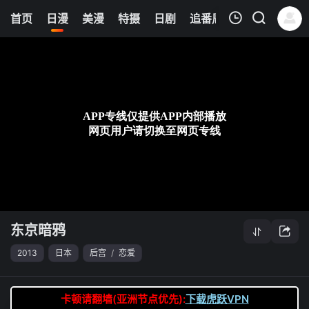
5
首页
日漫
美漫
特摄
日剧
追番周表
今日更新
我的观影记录
东京暗鸦
第04集
清空
东京暗鸦
2013
日本
后宫
/
恋爱
卡顿请翻墙(亚洲节点优先):
下载虎跃VPN