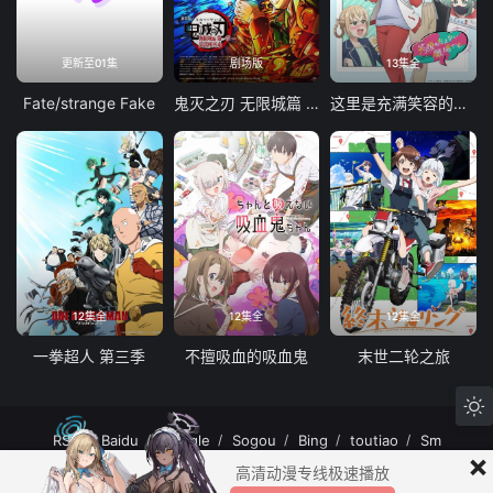
更新至01集
剧场版
13集全
Fate/strange Fake
鬼灭之刃 无限城篇 第一章 猗窝座再袭
这里是充满笑容的职场。
12集全
12集全
12集全
一拳超人 第三季
不擅吸血的吸血鬼
末世二轮之旅
RSS
Baidu
Google
Sogou
Bing
toutiao
Sm
×
MuteFun动漫网站-无声乐趣-(゜-゜)つロ 干杯~MuteFun动漫网站所有内容均来
高清动漫专线极速播放
自互联网分享站点所提供的公开引用资源，未提供资源上传、存储服务。