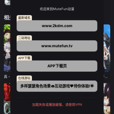
欢迎来到MuteFun动漫
相关推荐
最新域名
www.2kdm.com
二站地址
www.mutefun.tv
APP下载
APP下载页
12集全
12集全
13集全
真・进化果 实不知不觉踏上胜利的人生
东京猫猫 NEW～♡
弹珠汽水瓶里的千岁同学
在线游玩
多样瑟瑟角色场景👄互动游戏💗待你体验!🌟
加载失败或播放缓慢，请使用VPN