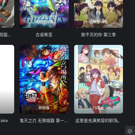
更新至21集
更新至18集
东岛丹三郎想成为假面骑士
古诺希亚
致不灭的你 第三季
剧场版
13集全
Fake
鬼灭之刃 无限城篇 第一章 猗窝座再袭
这里是充满笑容的职场。