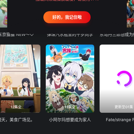
好的，我记住啦
12集全
13集全
24集全
东京猫猫 NEW～♡
弹珠汽水瓶里的千岁同学
12集全
11集全
更新至01集
明天，美食广场见。
小阿尔玛想要成为家人
Fate/strange 