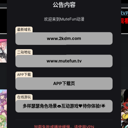
公告内容
卡顿请翻墙(亚洲节点优先):
下载虎跃VP
欢迎来到MuteFun动漫
APP高速专线可前往APP观
点我下载APP（仅安卓/苹果暂无）
最新域名
www.2kdm.com
二站地址
www.mutefun.tv
APP下载
APP下载页
在线游玩
多样瑟瑟角色场景👄互动游戏💗待你体验!🌟
加载失败或播放缓慢，请使用VPN