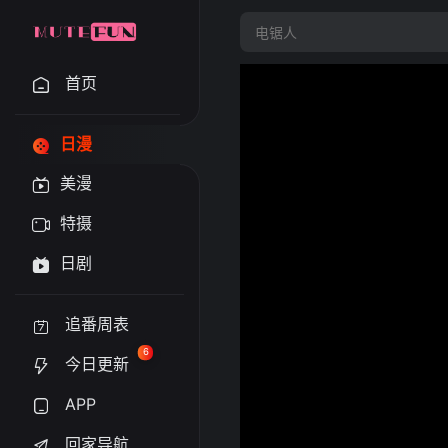
首页
日漫
美漫
特摄
日剧
追番周表
6
今日更新
APP
回家导航