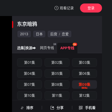
观看记录
登录
我的观影记录
东京暗鸦
东京暗鸦
第09集
2013
日本
后宫
恋爱
/
清空
24
24
网页专线
选集|换源➡
APP专线
东京暗鸦 -第09集
第01集
第02集
第03集
手机扫一扫继续看
第04集
第05集
第06集
第07集
第08集
第09集
第10集
第11集
第12集
第13集
第14集
第15集
排序
分享
手机看