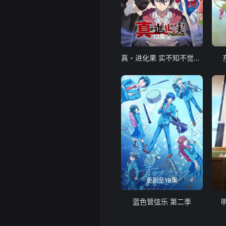
12集全
真・进化果 实不知不觉踏上胜利的人生
更新至19集
蓝色管弦乐 第二季