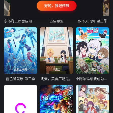
好的，我记住啦
24集全
更新至21集
更新至18集
东岛丹三郎想成为假面骑士
古诺希亚
致不灭的你 第三季
更新至19集
12集全
11集全
蓝色管弦乐 第二季
明天，美食广场见。
小阿尔玛想要成为家人