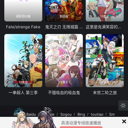
更新至01集
剧场版
13集全
Fate/strange Fake
鬼灭之刃 无限城篇 第一章 猗窝座再袭
这里是充满笑容的职场。
12集全
12集全
12集全
一拳超人 第三季
不擅吸血的吸血鬼
末世二轮之旅
RSS
Baidu
Google
Sogou
Bing
toutiao
Sm
×
MuteFun动漫网站-无声乐趣-(゜-゜)つロ 干杯~MuteFun动漫网站所有内容均来
高清动漫专线极速播放
自互联网分享站点所提供的公开引用资源，未提供资源上传、存储服务。