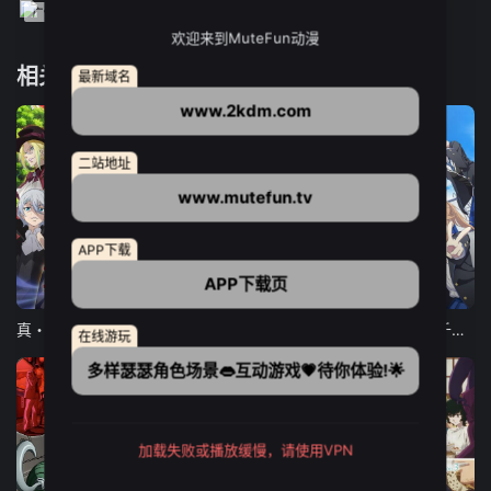
欢迎来到MuteFun动漫
相关推荐
最新域名
www.2kdm.com
二站地址
www.mutefun.tv
APP下载
APP下载页
12集全
12集全
13集全
真・进化果 实不知不觉踏上胜利的人生
东京猫猫 NEW～♡
弹珠汽水瓶里的千岁同学
在线游玩
多样瑟瑟角色场景👄互动游戏💗待你体验!🌟
加载失败或播放缓慢，请使用VPN