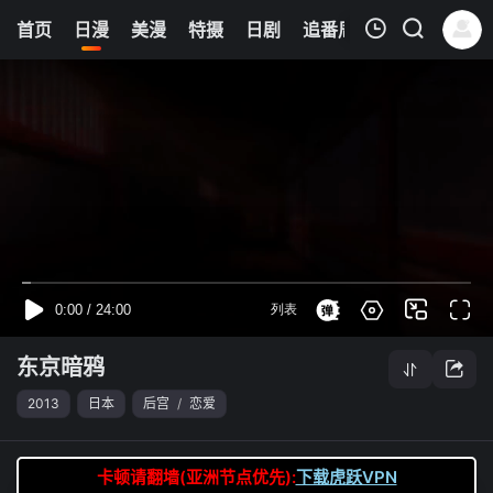
8
首页
日漫
美漫
特摄
日剧
追番周表
今日更新
我的观影记录
东京暗鸦
第08集
清空
东京暗鸦
2013
日本
后宫
/
恋爱
卡顿请翻墙(亚洲节点优先):
下载虎跃VPN