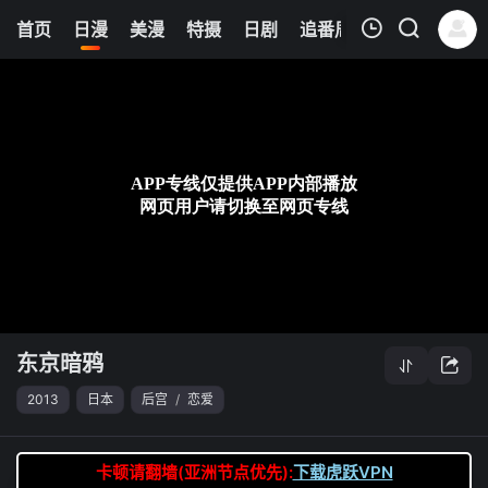
0
首页
日漫
美漫
特摄
日剧
追番周表
今日更新
我的观影记录
东京暗鸦
第03集
清空
东京暗鸦
2013
日本
后宫
/
恋爱
卡顿请翻墙(亚洲节点优先):
下载虎跃VPN