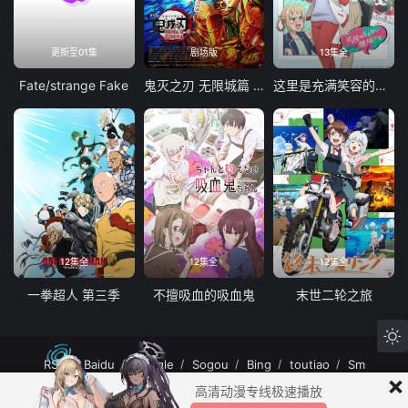
更新至01集
剧场版
13集全
Fate/strange Fake
鬼灭之刃 无限城篇 第一章 猗窝座再袭
这里是充满笑容的职场。
12集全
12集全
12集全
一拳超人 第三季
不擅吸血的吸血鬼
末世二轮之旅
RSS
Baidu
Google
Sogou
Bing
toutiao
Sm
×
MuteFun动漫网站-无声乐趣-(゜-゜)つロ 干杯~MuteFun动漫网站所有内容均来
高清动漫专线极速播放
自互联网分享站点所提供的公开引用资源，未提供资源上传、存储服务。