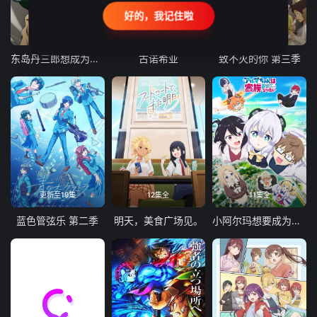
好的，我记住啦
24集全
更新至21集
更新至18集
东岛丹三郎想成为假面骑士
古诺希亚
致不灭的你 第三季
更新至19集
12集全
11集全
蓝色管弦乐 第二季
明天，美食广场见。
小阿尔玛想要成为家人