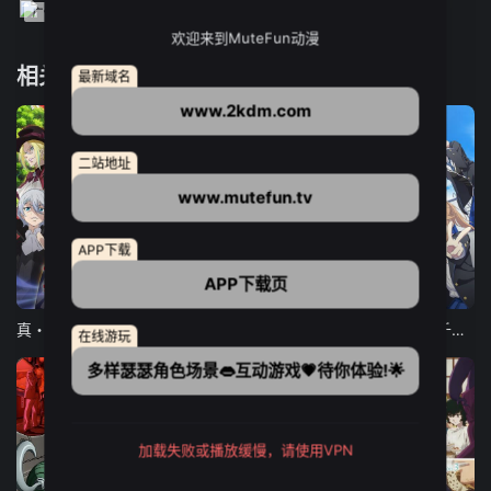
欢迎来到MuteFun动漫
相关推荐
最新域名
www.2kdm.com
二站地址
www.mutefun.tv
APP下载
APP下载页
12集全
12集全
13集全
真・进化果 实不知不觉踏上胜利的人生
东京猫猫 NEW～♡
弹珠汽水瓶里的千岁同学
在线游玩
多样瑟瑟角色场景👄互动游戏💗待你体验!🌟
加载失败或播放缓慢，请使用VPN