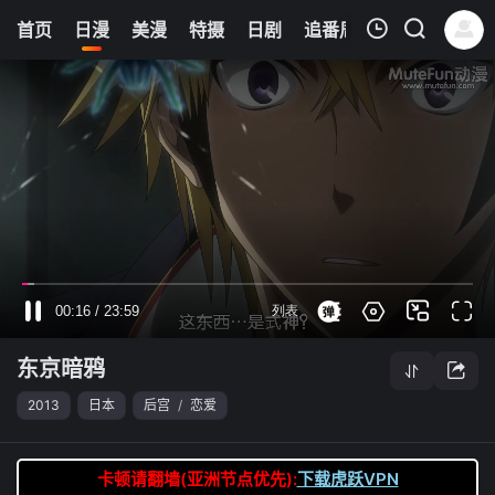
0
首页
日漫
美漫
特摄
日剧
追番周表
今日更新
我的观影记录
东京暗鸦
第22集
清空
东京暗鸦
2013
日本
后宫
/
恋爱
卡顿请翻墙(亚洲节点优先):
下载虎跃VPN