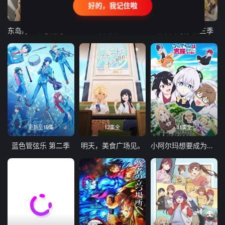
好的，我记住啦
24集全
更新至21集
更新至18集
东岛丹三郎想成为假面骑士
古诺希亚
致不灭的你 第三季
更新至19集
12集全
11集全
蓝色管弦乐 第二季
明天，美食广场见。
小阿尔玛想要成为家人