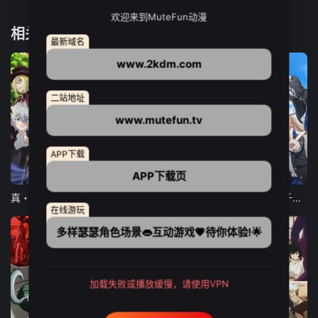
欢迎来到MuteFun动漫
相关推荐
最新域名
www.2kdm.com
二站地址
www.mutefun.tv
APP下载
12集全
12集全
13集全
APP下载页
真・进化果 实不知不觉踏上胜利的人生
东京猫猫 NEW～♡
弹珠汽水瓶里的千岁同学
在线游玩
多样瑟瑟角色场景👄互动游戏💗待你体验!🌟
加载失败或播放缓慢，请使用VPN