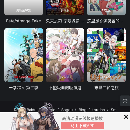
更新至01集
剧场版
13集全
Fate/strange Fake
鬼灭之刃 无限城篇 第一章 猗窝座再袭
这里是充满笑容的职场。
12集全
12集全
12集全
一拳超人 第三季
不擅吸血的吸血鬼
末世二轮之旅
RSS
Baidu
Google
Sogou
Bing
toutiao
Sm
×
MuteFun动漫网站-无声乐趣-(゜-゜)つロ 干杯~MuteFun动漫网站所有内容均来
高清动漫专线极速播放
自互联网分享站点所提供的公开引用资源，未提供资源上传、存储服务。
马上下载APP