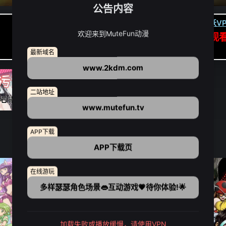
公告内容
卡顿请翻墙(亚洲节点优先):
下载虎跃VP
欢迎来到MuteFun动漫
APP高速专线可前往APP观
点我下载APP（仅安卓/苹果暂无）
最新域名
www.2kdm.com
二站地址
www.mutefun.tv
APP下载
APP下载页
在线游玩
多样瑟瑟角色场景👄互动游戏💗待你体验!🌟
加载失败或播放缓慢，请使用VPN