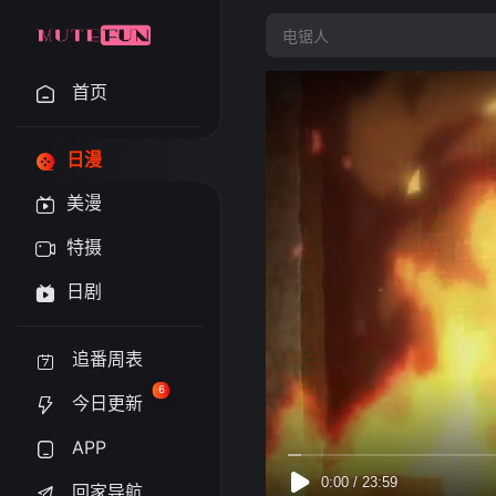
首页
日漫
美漫
特摄
日剧
追番周表
6
今日更新
APP
回家导航