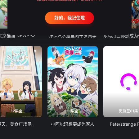
好的，我记住啦
12集全
13集全
24集全
东京猫猫 NEW～♡
弹珠汽水瓶里的千岁同学
12集全
11集全
更新至01集
明天，美食广场见。
小阿尔玛想要成为家人
Fate/strange 