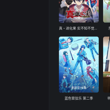
12集全
真・进化果 实不知不觉踏上胜利的人生
更新至19集
蓝色管弦乐 第二季