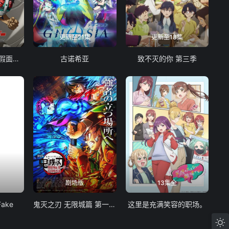
更新至21集
更新至18集
东岛丹三郎想成为假面骑士
古诺希亚
致不灭的你 第三季
剧场版
13集全
Fake
鬼灭之刃 无限城篇 第一章 猗窝座再袭
这里是充满笑容的职场。