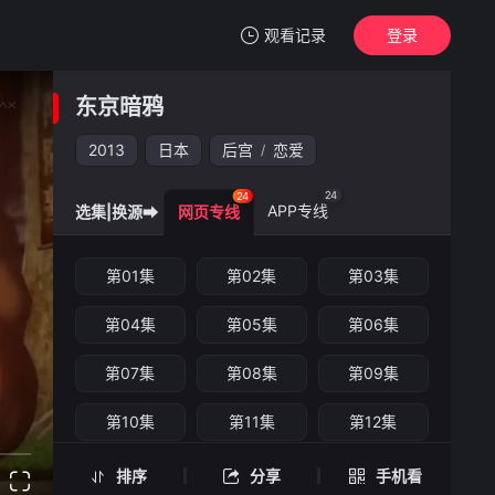
观看记录
登录
我的观影记录
东京暗鸦
东京暗鸦
第15集
2013
日本
后宫
恋爱
/
清空
24
24
APP专线
选集|换源➡
网页专线
东京暗鸦 -第15集
第01集
第02集
第03集
手机扫一扫继续看
第04集
第05集
第06集
第07集
第08集
第09集
第10集
第11集
第12集
第13集
第14集
第15集
排序
分享
手机看