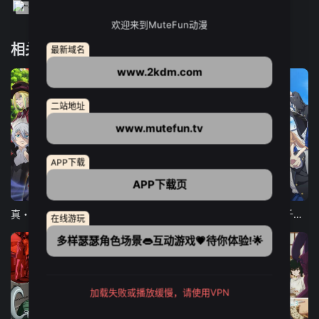
欢迎来到MuteFun动漫
相关推荐
最新域名
www.2kdm.com
二站地址
www.mutefun.tv
APP下载
APP下载页
12集全
12集全
13集全
真・进化果 实不知不觉踏上胜利的人生
东京猫猫 NEW～♡
弹珠汽水瓶里的千岁同学
在线游玩
多样瑟瑟角色场景👄互动游戏💗待你体验!🌟
加载失败或播放缓慢，请使用VPN