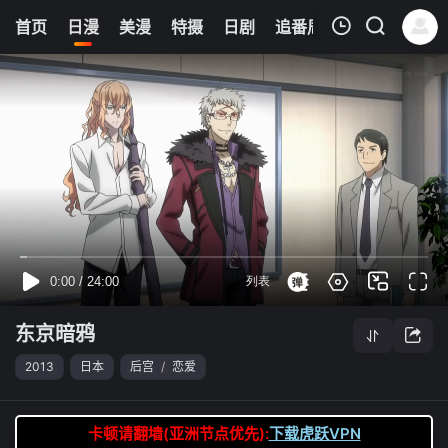
0
首页
日漫
美漫
特摄
日剧
追番周表
今日更新
我的观影记录
东京暗鸦
第16集
清空
东京暗鸦
2013
日本
后宫
/
恋爱
卡顿请翻墙(亚洲节点优先):
下载虎跃VPN