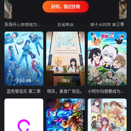
好的，我记住啦
24集全
更新至21集
更新至18集
东岛丹三郎想成为假面骑士
古诺希亚
致不灭的你 第三季
更新至19集
12集全
11集全
蓝色管弦乐 第二季
明天，美食广场见。
小阿尔玛想要成为家人