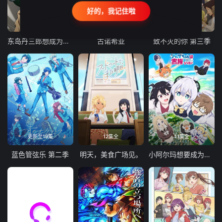
好的，我记住啦
24集全
更新至21集
更新至18集
东岛丹三郎想成为假面骑士
古诺希亚
致不灭的你 第三季
更新至19集
12集全
11集全
蓝色管弦乐 第二季
明天，美食广场见。
小阿尔玛想要成为家人