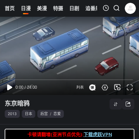
6
首页
日漫
美漫
特摄
日剧
追番周表
今日更新
我的观影记录
东京暗鸦
第12集
清空
东京暗鸦
2013
日本
后宫
/
恋爱
卡顿请翻墙(亚洲节点优先):
下载虎跃VPN