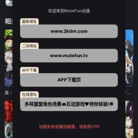
欢迎来到MuteFun动漫
相关推荐
最新域名
www.2kdm.com
二站地址
www.mutefun.tv
APP下载
APP下载页
12集全
12集全
13集全
真・进化果 实不知不觉踏上胜利的人生
东京猫猫 NEW～♡
弹珠汽水瓶里的千岁同学
在线游玩
多样瑟瑟角色场景👄互动游戏💗待你体验!🌟
加载失败或播放缓慢，请使用VPN