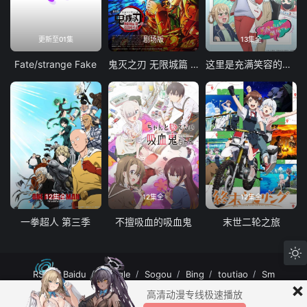
更新至01集
剧场版
13集全
Fate/strange Fake
鬼灭之刃 无限城篇 第一章 猗窝座再袭
这里是充满笑容的职场。
12集全
12集全
12集全
一拳超人 第三季
不擅吸血的吸血鬼
末世二轮之旅
RSS
Baidu
Google
Sogou
Bing
toutiao
Sm
×
MuteFun动漫网站-无声乐趣-(゜-゜)つロ 干杯~MuteFun动漫网站所有内容均来
高清动漫专线极速播放
自互联网分享站点所提供的公开引用资源，未提供资源上传、存储服务。