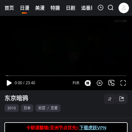
0
首页
日漫
美漫
特摄
日剧
追番周表
今日更新
我的观影记录
东京暗鸦
第02集
清空
东京暗鸦
2013
日本
后宫
/
恋爱
卡顿请翻墙(亚洲节点优先):
下载虎跃VPN