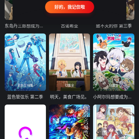
好的，我记住啦
24集全
更新至21集
更新至18集
东岛丹三郎想成为假面骑士
古诺希亚
致不灭的你 第三季
更新至19集
12集全
11集全
蓝色管弦乐 第二季
明天，美食广场见。
小阿尔玛想要成为家人