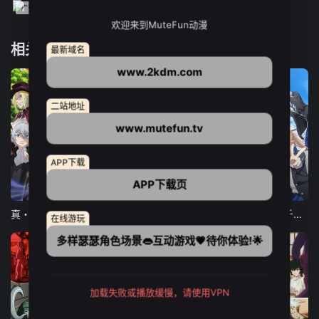
欢迎来到MuteFun动漫
相关推荐
最新域名
www.2kdm.com
二站地址
www.mutefun.tv
APP下载
APP下载页
12集全
12集全
13集全
真・进化果 实不知不觉踏上胜利的人生
东京猫猫 NEW～♡
弹珠汽水瓶里的千岁同学
在线游玩
多样瑟瑟角色场景👄互动游戏💗待你体验!🌟
加载失败或播放缓慢，请使用VPN