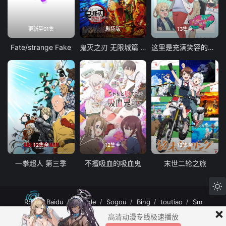
更新至01集
剧场版
13集全
Fate/strange Fake
鬼灭之刃 无限城篇 第一章 猗窝座再袭
这里是充满笑容的职场。
12集全
12集全
12集全
一拳超人 第三季
不擅吸血的吸血鬼
末世二轮之旅
RSS
Baidu
Google
Sogou
Bing
toutiao
Sm
×
MuteFun动漫网站-无声乐趣-(゜-゜)つロ 干杯~MuteFun动漫网站所有内容均来
高清动漫专线极速播放
自互联网分享站点所提供的公开引用资源，未提供资源上传、存储服务。