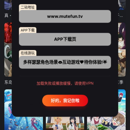
12集全
12集全
13集全
二站地址
真・进化果 实不知不觉踏上胜利的人生
东京猫猫 NEW～♡
弹珠汽水瓶里的千岁同学
www.mutefun.tv
APP下载
APP下载页
在线游玩
多样瑟瑟角色场景👄互动游戏💗待你体验!🌟
24集全
更新至21集
更新至18集
东岛丹三郎想成为假面骑士
古诺希亚
致不灭的你 第三季
加载失败或播放缓慢，请使用VPN
好的，我记住啦