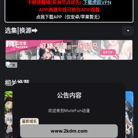
卡顿请翻墙(亚洲节点优先):
下载虎跃VPN
APP高速专线可前往APP观看
点我下载APP（仅安卓/苹果暂无）
选集|换源➡
相关推荐
公告内容
欢迎来到MuteFun动漫
最新域名
www.2kdm.com