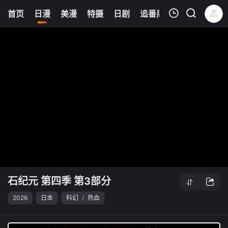
6
首页
日漫
美漫
特摄
日剧
追番周表
今日更新
我的观影记录
石纪元 第四季 第3部分
清空
石纪元 第四季 第3部分
2026
日本
科幻
/
热血