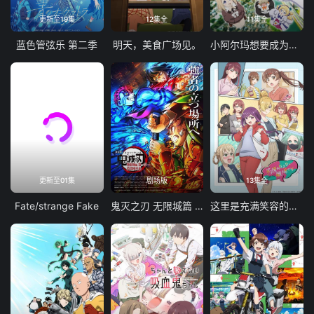
更新至19集
12集全
11集全
蓝色管弦乐 第二季
明天，美食广场见。
小阿尔玛想要成为家人
更新至01集
剧场版
13集全
Fate/strange Fake
鬼灭之刃 无限城篇 第一章 猗窝座再袭
这里是充满笑容的职场。