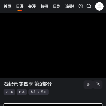
8
首页
日漫
美漫
特摄
日剧
追番周表
今日更新
我的观影记录
石纪元 第四季 第3部分
清空
石纪元 第四季 第3部分
2026
日本
科幻
/
热血