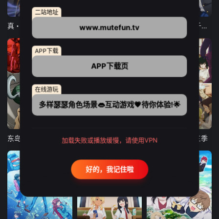
12集全
12集全
13集全
二站地址
真・进化果 实不知不觉踏上胜利的人生
东京猫猫 NEW～♡
弹珠汽水瓶里的千岁同学
www.mutefun.tv
APP下载
APP下载页
在线游玩
多样瑟瑟角色场景👄互动游戏💗待你体验!🌟
24集全
更新至21集
更新至18集
东岛丹三郎想成为假面骑士
古诺希亚
致不灭的你 第三季
加载失败或播放缓慢，请使用VPN
好的，我记住啦