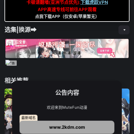
卡顿请翻墙(亚洲节点优先):
下载虎跃VPN
APP高速专线可前往APP观看
点我下载APP（仅安卓/苹果暂无）
选集|换源➡
相关推荐
公告内容
欢迎来到MuteFun动漫
最新域名
www.2kdm.com