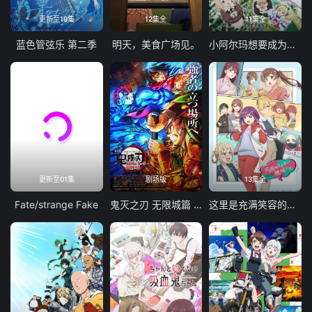
更新至19集
12集全
11集全
蓝色管弦乐 第二季
明天，美食广场见。
小阿尔玛想要成为家人
更新至01集
剧场版
13集全
Fate/strange Fake
鬼灭之刃 无限城篇 第一章 猗窝座再袭
这里是充满笑容的职场。