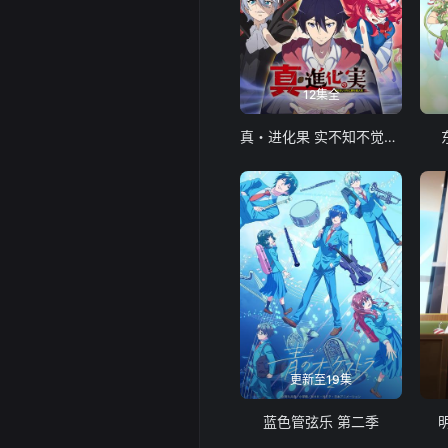
12集全
真・进化果 实不知不觉踏上胜利的人生
更新至19集
蓝色管弦乐 第二季