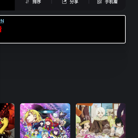
排序
分享
手机看
N
看