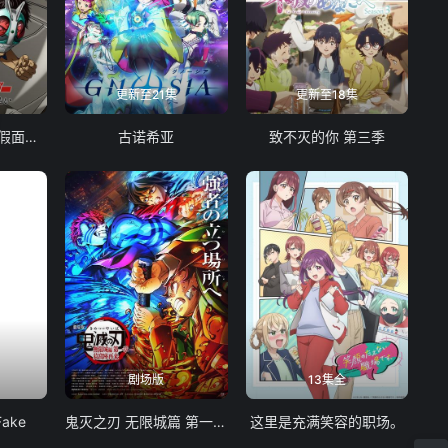
更新至21集
更新至18集
东岛丹三郎想成为假面骑士
古诺希亚
致不灭的你 第三季
剧场版
13集全
Fake
鬼灭之刃 无限城篇 第一章 猗窝座再袭
这里是充满笑容的职场。