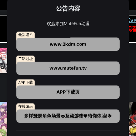
公告内容
卡顿请翻墙(亚洲节点优先):
下载虎跃VP
欢迎来到MuteFun动漫
APP高速专线可前往APP观
最新域名
点我下载APP（仅安卓/苹果暂无）
www.2kdm.com
二站地址
www.mutefun.tv
APP下载
APP下载页
在线游玩
多样瑟瑟角色场景👄互动游戏💗待你体验!🌟