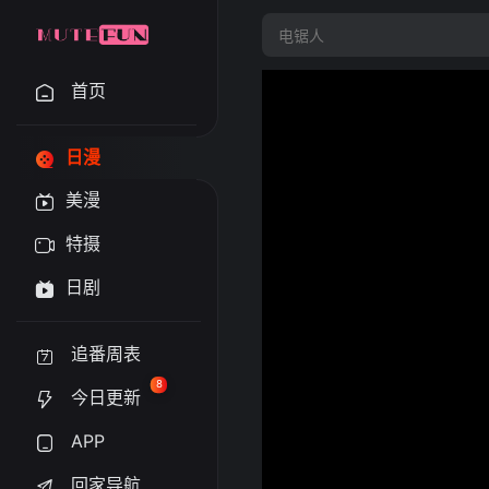
首页
日漫
美漫
特摄
日剧
追番周表
8
今日更新
APP
回家导航