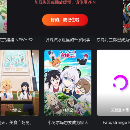
加载失败或播放缓慢，请使用VPN
好的，我记住啦
12集全
13集全
24集全
东京猫猫 NEW～♡
弹珠汽水瓶里的千岁同学
12集全
11集全
更新至01集
明天，美食广场见。
小阿尔玛想要成为家人
Fate/strange 