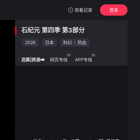
观看记录
登录
我的观影记录
石纪元 第四季 第3部分
石纪元 第四季 第3部分
2026
日本
科幻
热血
/
清空
13
13
选集|换源➡
网页专线
APP专线
石纪元 第四季 第3部分 -
手机扫一扫继续看