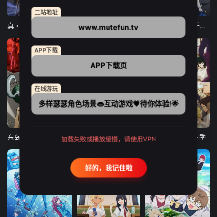
12集全
12集全
13集全
二站地址
真・进化果 实不知不觉踏上胜利的人生
东京猫猫 NEW～♡
弹珠汽水瓶里的千岁同学
www.mutefun.tv
APP下载
APP下载页
在线游玩
多样瑟瑟角色场景👄互动游戏💗待你体验!🌟
24集全
更新至21集
更新至18集
东岛丹三郎想成为假面骑士
古诺希亚
致不灭的你 第三季
加载失败或播放缓慢，请使用VPN
好的，我记住啦