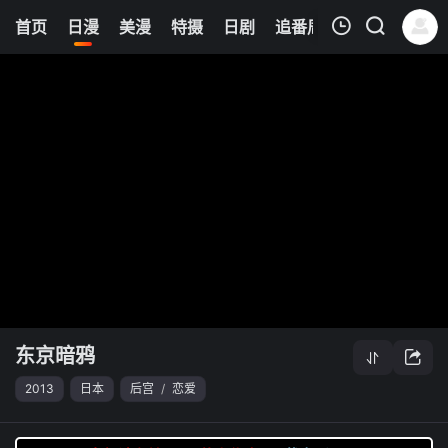
0
首页
日漫
美漫
特摄
日剧
追番周表
今日更新
我的观影记录
东京暗鸦
清空
东京暗鸦
2013
日本
后宫
/
恋爱