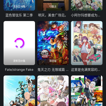
更新至19集
12集全
11集全
蓝色管弦乐 第二季
明天，美食广场见。
小阿尔玛想要成为家人
更新至01集
剧场版
13集全
Fate/strange Fake
鬼灭之刃 无限城篇 第一章 猗窝座再袭
这里是充满笑容的职场。