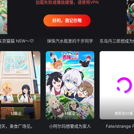
加载失败或播放缓慢，请使用VPN
好的，我记住啦
12集全
13集全
24集全
东京猫猫 NEW～♡
弹珠汽水瓶里的千岁同学
12集全
11集全
更新至01集
明天，美食广场见。
小阿尔玛想要成为家人
Fate/strange 