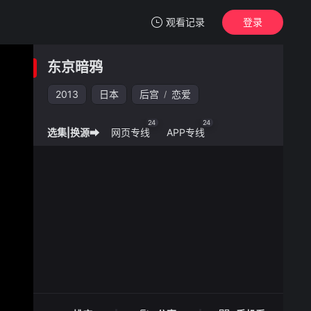
观看记录
登录
我的观影记录
东京暗鸦
东京暗鸦
2013
日本
后宫
恋爱
/
清空
24
24
选集|换源➡
网页专线
APP专线
东京暗鸦 -
手机扫一扫继续看