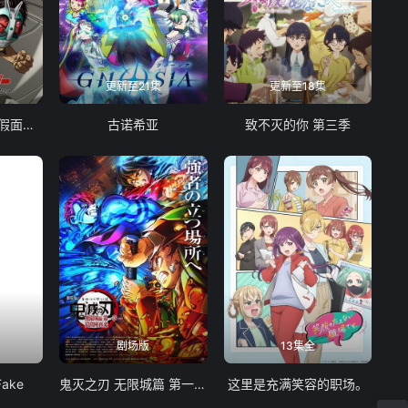
更新至21集
更新至18集
东岛丹三郎想成为假面骑士
古诺希亚
致不灭的你 第三季
剧场版
13集全
Fake
鬼灭之刃 无限城篇 第一章 猗窝座再袭
这里是充满笑容的职场。