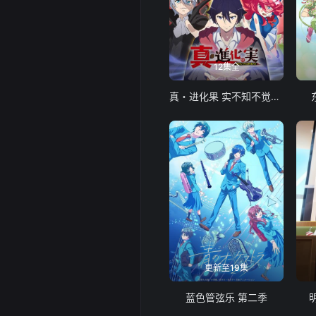
12集全
真・进化果 实不知不觉踏上胜利的人生
更新至19集
蓝色管弦乐 第二季