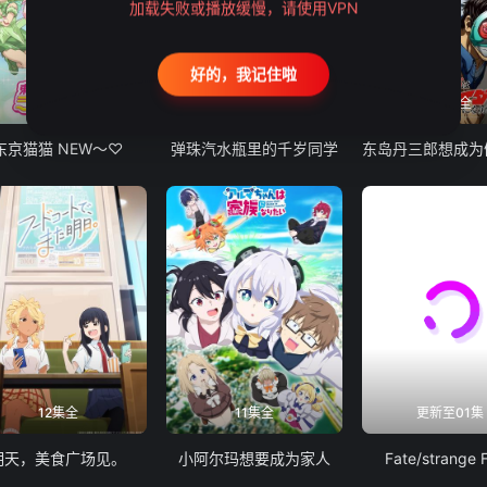
加载失败或播放缓慢，请使用VPN
好的，我记住啦
12集全
13集全
24集全
东京猫猫 NEW～♡
弹珠汽水瓶里的千岁同学
12集全
11集全
更新至01集
明天，美食广场见。
小阿尔玛想要成为家人
Fate/strange 