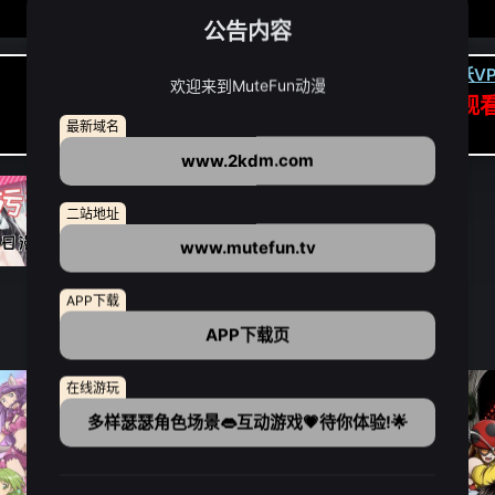
公告内容
卡顿请翻墙(亚洲节点优先):
下载虎跃VP
欢迎来到MuteFun动漫
APP高速专线可前往APP观
最新域名
点我下载APP（仅安卓/苹果暂无）
www.2kdm.com
二站地址
www.mutefun.tv
APP下载
APP下载页
在线游玩
多样瑟瑟角色场景👄互动游戏💗待你体验!🌟