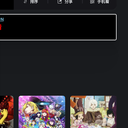
排序
分享
手机看
N
看