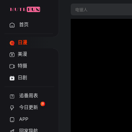
首页
日漫
美漫
特摄
日剧
追番周表
8
今日更新
APP
回家导航