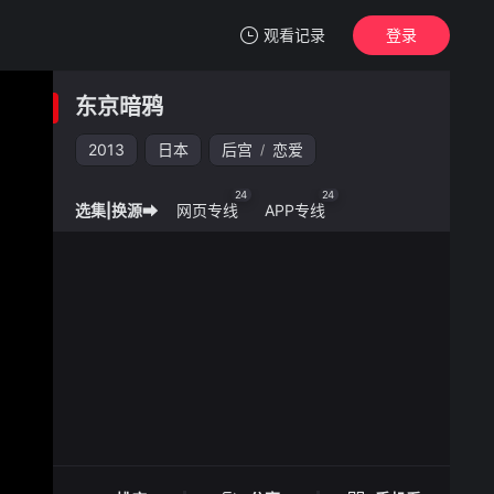
观看记录
登录
我的观影记录
东京暗鸦
东京暗鸦
2013
日本
后宫
恋爱
/
清空
24
24
选集|换源➡
网页专线
APP专线
东京暗鸦 -
手机扫一扫继续看