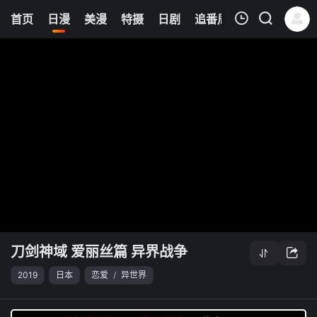
8
首页
日漫
美漫
特摄
日剧
追番周表
今日更新
我的观影记录
刀剑神域 爱丽丝篇 异界战争
清空
刀剑神域 爱丽丝篇 异界战争
2019
日本
恋爱
/
异世界