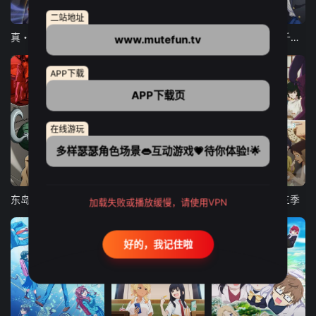
12集全
12集全
13集全
二站地址
真・进化果 实不知不觉踏上胜利的人生
东京猫猫 NEW～♡
弹珠汽水瓶里的千岁同学
www.mutefun.tv
APP下载
APP下载页
在线游玩
多样瑟瑟角色场景👄互动游戏💗待你体验!🌟
24集全
更新至21集
更新至18集
东岛丹三郎想成为假面骑士
古诺希亚
致不灭的你 第三季
加载失败或播放缓慢，请使用VPN
好的，我记住啦