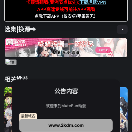
卡顿请翻墙(亚洲节点优先):
下载虎跃VPN
APP高速专线可前往APP观看
点我下载APP（仅安卓/苹果暂无）
选集|换源➡
相关推荐
公告内容
欢迎来到MuteFun动漫
最新域名
www.2kdm.com