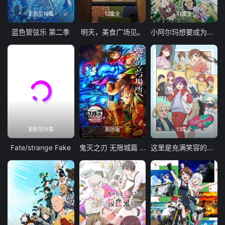
更新至19集
12集全
11集全
蓝色管弦乐 第二季
明天，美食广场见。
小阿尔玛想要成为家人
更新至01集
剧场版
13集全
Fate/strange Fake
鬼灭之刃 无限城篇 第一章 猗窝座再袭
这里是充满笑容的职场。