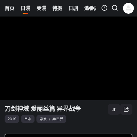
8
首页
日漫
美漫
特摄
日剧
追番周表
今日更新
我的观影记录
刀剑神域 爱丽丝篇 异界战争
清空
刀剑神域 爱丽丝篇 异界战争
2019
日本
恋爱
/
异世界