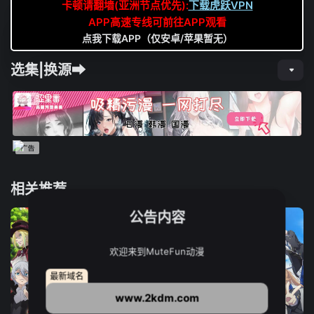
卡顿请翻墙(亚洲节点优先):
下载虎跃VPN
APP高速专线可前往APP观看
点我下载APP（仅安卓/苹果暂无）
选集|换源➡
相关推荐
公告内容
欢迎来到MuteFun动漫
最新域名
www.2kdm.com