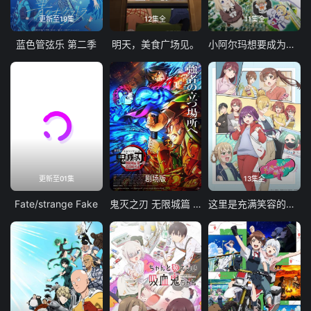
更新至19集
12集全
11集全
蓝色管弦乐 第二季
明天，美食广场见。
小阿尔玛想要成为家人
更新至01集
剧场版
13集全
Fate/strange Fake
鬼灭之刃 无限城篇 第一章 猗窝座再袭
这里是充满笑容的职场。