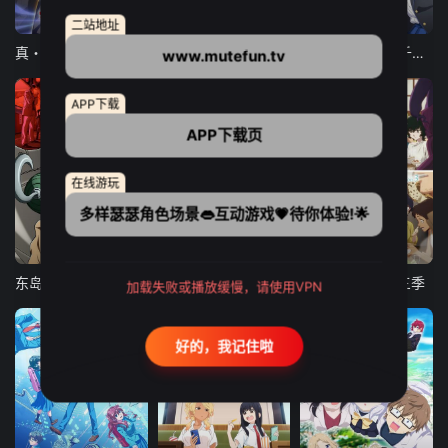
12集全
12集全
13集全
二站地址
真・进化果 实不知不觉踏上胜利的人生
东京猫猫 NEW～♡
弹珠汽水瓶里的千岁同学
www.mutefun.tv
APP下载
APP下载页
在线游玩
多样瑟瑟角色场景👄互动游戏💗待你体验!🌟
24集全
更新至21集
更新至18集
东岛丹三郎想成为假面骑士
古诺希亚
致不灭的你 第三季
加载失败或播放缓慢，请使用VPN
好的，我记住啦