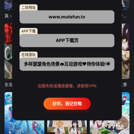
12集全
12集全
13集全
二站地址
真・进化果 实不知不觉踏上胜利的人生
东京猫猫 NEW～♡
弹珠汽水瓶里的千岁同学
www.mutefun.tv
APP下载
APP下载页
在线游玩
多样瑟瑟角色场景👄互动游戏💗待你体验!🌟
24集全
更新至21集
更新至18集
东岛丹三郎想成为假面骑士
古诺希亚
致不灭的你 第三季
加载失败或播放缓慢，请使用VPN
好的，我记住啦