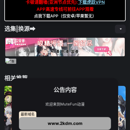
卡顿请翻墙(亚洲节点优先):
下载虎跃VPN
APP高速专线可前往APP观看
点我下载APP（仅安卓/苹果暂无）
选集|换源➡
相关推荐
公告内容
欢迎来到MuteFun动漫
最新域名
www.2kdm.com