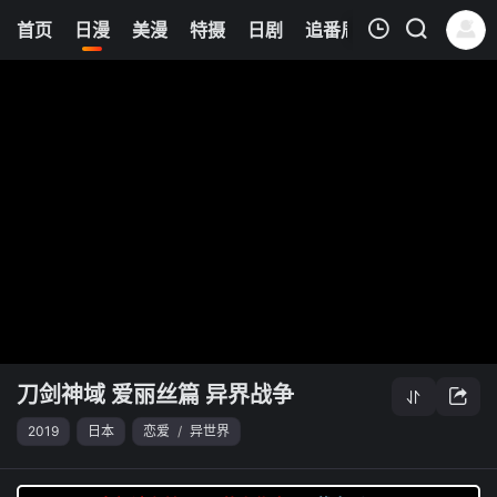
8
首页
日漫
美漫
特摄
日剧
追番周表
今日更新
我的观影记录
刀剑神域 爱丽丝篇 异界战争
清空
刀剑神域 爱丽丝篇 异界战争
2019
日本
恋爱
/
异世界