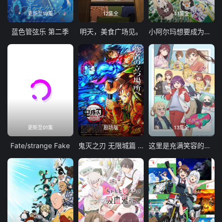
更新至19集
12集全
11集全
蓝色管弦乐 第二季
明天，美食广场见。
小阿尔玛想要成为家人
更新至01集
剧场版
13集全
Fate/strange Fake
鬼灭之刃 无限城篇 第一章 猗窝座再袭
这里是充满笑容的职场。