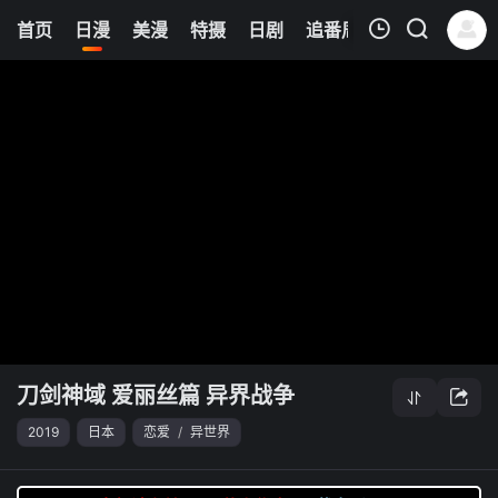
6
首页
日漫
美漫
特摄
日剧
追番周表
今日更新
我的观影记录
刀剑神域 爱丽丝篇 异界战争
清空
刀剑神域 爱丽丝篇 异界战争
2019
日本
恋爱
/
异世界