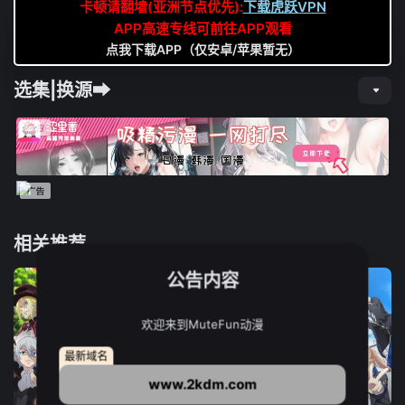
卡顿请翻墙(亚洲节点优先):
下载虎跃VPN
APP高速专线可前往APP观看
点我下载APP（仅安卓/苹果暂无）
选集|换源➡
相关推荐
公告内容
欢迎来到MuteFun动漫
最新域名
www.2kdm.com