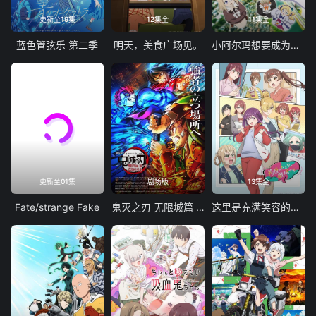
更新至19集
12集全
11集全
蓝色管弦乐 第二季
明天，美食广场见。
小阿尔玛想要成为家人
更新至01集
剧场版
13集全
Fate/strange Fake
鬼灭之刃 无限城篇 第一章 猗窝座再袭
这里是充满笑容的职场。