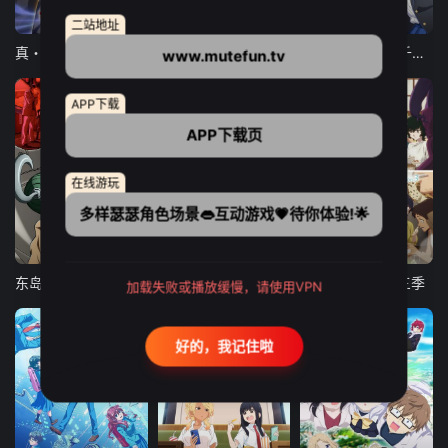
12集全
12集全
13集全
二站地址
真・进化果 实不知不觉踏上胜利的人生
东京猫猫 NEW～♡
弹珠汽水瓶里的千岁同学
www.mutefun.tv
APP下载
APP下载页
在线游玩
多样瑟瑟角色场景👄互动游戏💗待你体验!🌟
24集全
更新至21集
更新至18集
东岛丹三郎想成为假面骑士
古诺希亚
致不灭的你 第三季
加载失败或播放缓慢，请使用VPN
好的，我记住啦